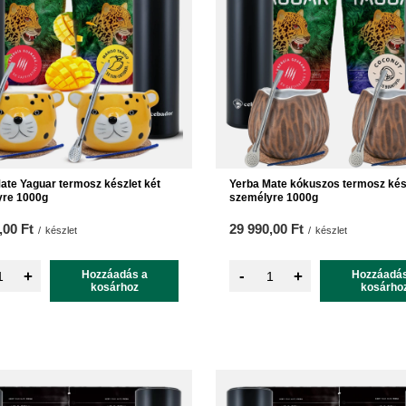
ate Yaguar termosz készlet két
Yerba Mate kókuszos termosz kész
yre 1000g
személyre 1000g
,00 Ft
29 990,00 Ft
/
készlet
/
készlet
-
+
Hozzáadás a
+
Hozzáadás
kosárhoz
kosárho