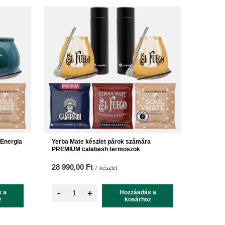
 Energia
Yerba Mate készlet párok számára
PREMIUM calabash termoszok
28 990,00 Ft
/
készlet
-
 a
+
Hozzáadás a
z
kosárhoz