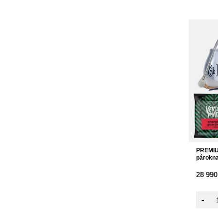
PREMIUM
párokn
28 990
-