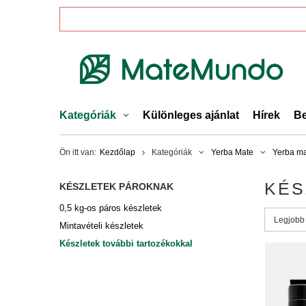
Kategóriák
Különleges ajánlat
Hírek
Be
Ön itt van:
Kezdőlap
Kategóriák
Yerba Mate
Yerba ma
KÉS
KÉSZLETEK PÁROKNAK
0,5 kg-os páros készletek
A rende
Legjobb 
Mintavételi készletek
Készletek további tartozékokkal