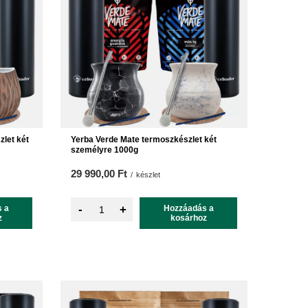
let két
Yerba Verde Mate termoszkészlet két
személyre 1000g
29 990,00 Ft
/
készlet
-
 a
+
Hozzáadás a
z
kosárhoz