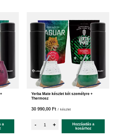
 +
Yerba Mate készlet két személyre +
Thermosz
30 990,00 Ft
/
készlet
-
 a
+
Hozzáadás a
z
kosárhoz