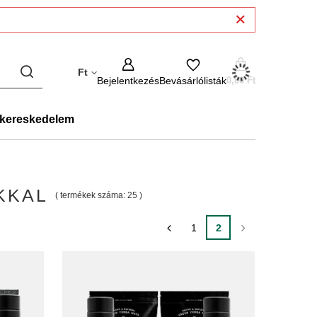
Ft
Bejelentkezés
Bevásárlólisták
0,00 Ft
kereskedelem
KKAL
( termékek száma:
25
)
1
2