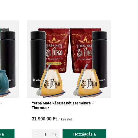
 +
Yerba Mate készlet két személyre +
Thermosz
31 990,00 Ft
/
készlet
-
 a
+
Hozzáadás a