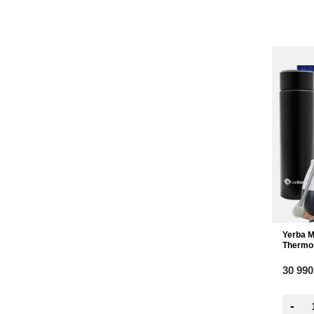
Yerba M
Thermo
30 990
-