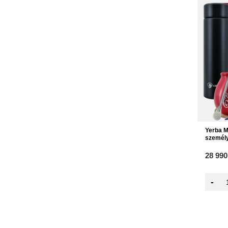
Yerba M
személ
28 990
-