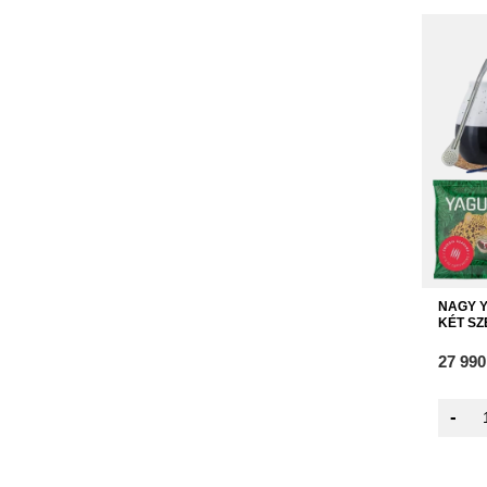
NAGY 
KÉT S
27 990
-