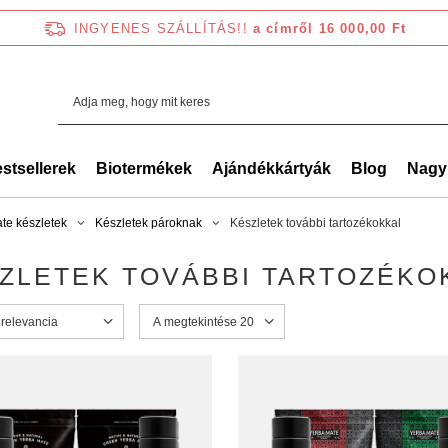
INGYENES SZÁLLÍTÁS!!
a címről 16 000,00 Ft
stsellerek
Biotermékek
Ajándékkártyák
Blog
Nagy
te készletek
Készletek pároknak
Készletek további tartozékokkal
ZLETEK TOVÁBBI TARTOZÉKO
zés megváltoztatása
relevancia
A megjelenített termékek számának módosítása
A megtekintése 20