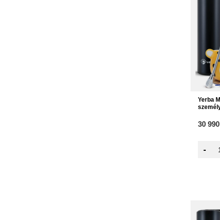
Yerba M
személ
30 990
-