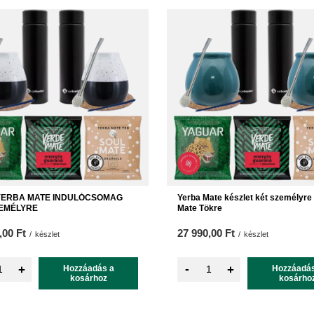
YERBA MATE INDULÓCSOMAG
Yerba Mate készlet két személyre
ZEMÉLYRE
Mate Tökre
,00 Ft
27 990,00 Ft
/
készlet
/
készlet
-
+
Hozzáadás a
+
Hozzáadás
kosárhoz
kosárho