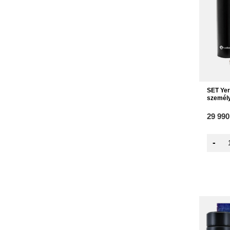
SET Yer
személ
29 990
-