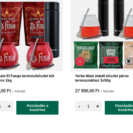
ate El Fuego termoszkészlet két
Yerba Mate induló készlet páros
yre 1kg
termoszokhoz 3x50g
,00 Ft
27 990,00 Ft
/
készlet
/
készlet
-
+
Hozzáadás a
+
Hozzáadás
kosárhoz
kosárho