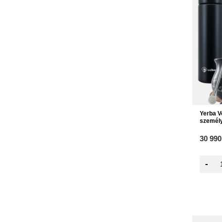
Yerba V
személ
30 990
-