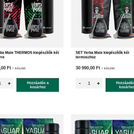
ba Mate THERMOS kiegészítők két
SET Yerba Mate kiegészítők két
yre
termoszhoz
,00 Ft
30 990,00 Ft
/
készlet
/
készlet
-
+
Hozzáadás a
+
Hozzáadás
kosárhoz
kosárho