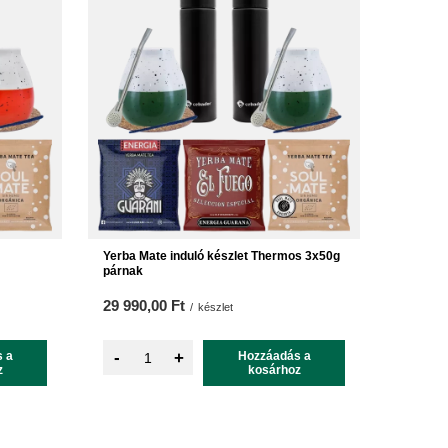
Yerba Mate induló készlet Thermos 3x50g
párnak
29 990,00 Ft
/
készlet
-
 a
+
Hozzáadás a
z
kosárhoz