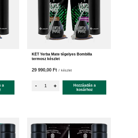
KÉT Yerba Mate tégelyes Bombilla
termosz készlet
29 990,00 Ft
/
készlet
-
 a
+
Hozzáadás a
z
kosárhoz