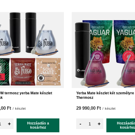
 termosz yerba Mate készlet
Yerba Mate készlet két személyre
ak
Thermosz
,00 Ft
29 990,00 Ft
/
készlet
/
készlet
-
+
Hozzáadás a
+
Hozzáadás
kosárhoz
kosárho