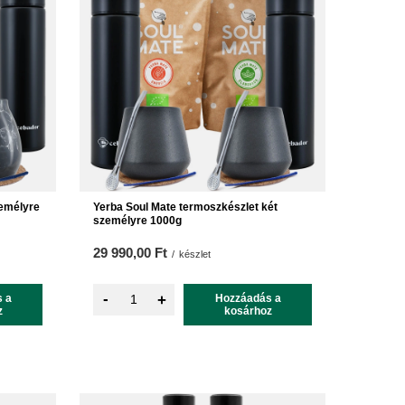
zemélyre
Yerba Soul Mate termoszkészlet két
személyre 1000g
29 990,00 Ft
/
készlet
-
 a
+
Hozzáadás a
z
kosárhoz