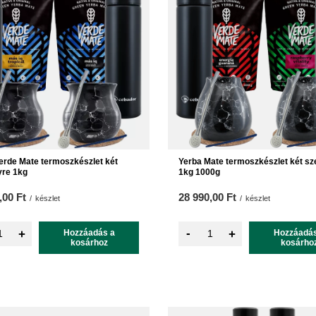
erde Mate termoszkészlet két
Yerba Mate termoszkészlet két s
yre 1kg
1kg 1000g
,00 Ft
28 990,00 Ft
/
készlet
/
készlet
-
+
Hozzáadás a
+
Hozzáadás
kosárhoz
kosárho