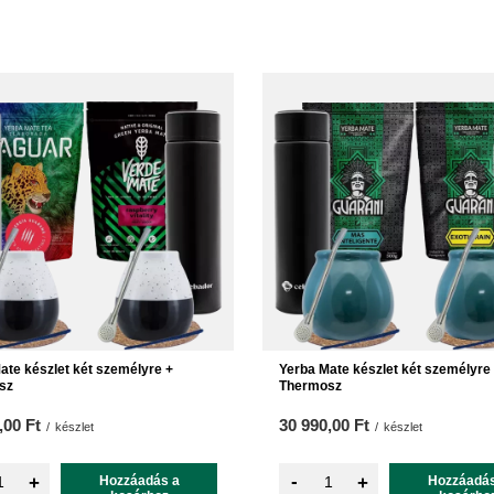
ate készlet két személyre +
Yerba Mate készlet két személyre
sz
Thermosz
,00 Ft
30 990,00 Ft
/
készlet
/
készlet
-
+
Hozzáadás a
+
Hozzáadás