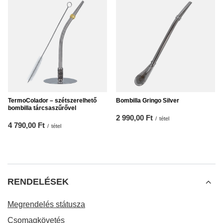
TermoColador – szétszerelhető
Bombilla Gringo Silver
bombilla tárcsaszűrővel
2 990,00 Ft
/
tétel
4 790,00 Ft
/
tétel
RENDELÉSEK
Megrendelés státusza
Csomagkövetés