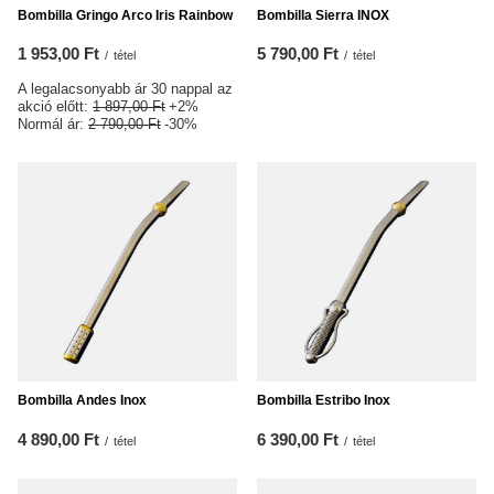
Bombilla Gringo Arco Iris Rainbow
Bombilla Sierra INOX
1 953,00 Ft
5 790,00 Ft
/
tétel
/
tétel
A legalacsonyabb ár 30 nappal az
akció előtt:
1 897,00 Ft
+2%
Normál ár:
2 790,00 Ft
-30%
Bombilla Andes Inox
Bombilla Estribo Inox
4 890,00 Ft
6 390,00 Ft
/
tétel
/
tétel