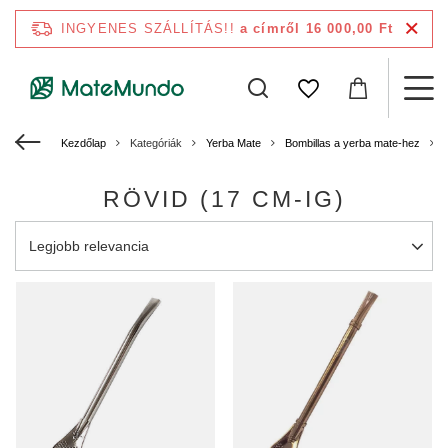
INGYENES SZÁLLÍTÁS!!
a címről 16 000,00 Ft
Kezdőlap
Kategóriák
Yerba Mate
Bombillas a yerba mate-hez
RÖVID (17 CM-IG)
A rendezés megváltoztatása
Legjobb relevancia