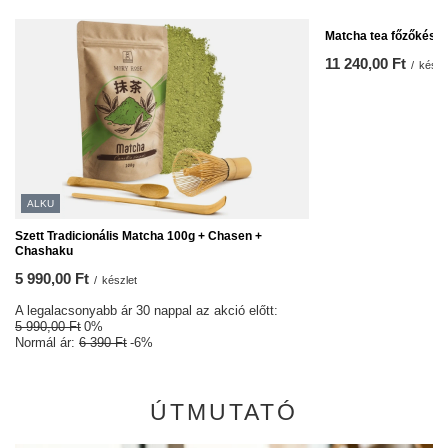
Matcha tea főzőkészl
11 240,00 Ft
/
készl
ALKU
Szett Tradicionális Matcha 100g + Chasen +
Chashaku
5 990,00 Ft
/
készlet
A legalacsonyabb ár 30 nappal az akció előtt:
5 990,00 Ft
0%
Normál ár:
6 390 Ft
-6%
ÚTMUTATÓ