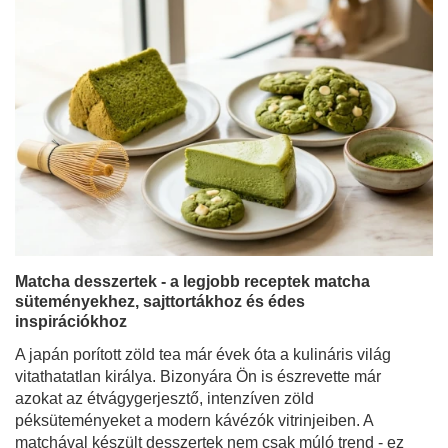
Matcha desszertek - a legjobb receptek matcha
süteményekhez, sajttortákhoz és édes
inspirációkhoz
A japán porított zöld tea már évek óta a kulináris világ
vitathatatlan királya. Bizonyára Ön is észrevette már
azokat az étvágygerjesztő, intenzíven zöld
péksüteményeket a modern kávézók vitrinjeiben. A
matchával készült desszertek nem csak múló trend - ez