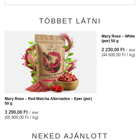
TÖBBET LÁTNI
Mary Rose – White Ma
(por) 50 g
2 230,00 Ft
/
tétel
(44 600,00 Ft / kg)
Mary Rose – Red Matcha Alternative – Eper (por)
50 g
3 290,00 Ft
/
tétel
(65 800,00 Ft / kg)
NEKED AJÁNLOTT