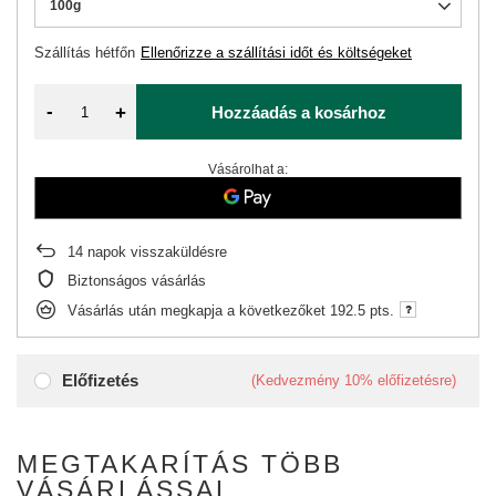
100g
Szállítás
hétfőn
Ellenőrizze a szállítási időt és költségeket
-
+
Hozzáadás a kosárhoz
Vásárolhat a:
14
napok visszaküldésre
Biztonságos vásárlás
Vásárlás után megkapja a következőket
192.5 pts.
Előfizetés
(Kedvezmény
10%
előfizetésre)
MEGTAKARÍTÁS TÖBB
VÁSÁRLÁSSAL