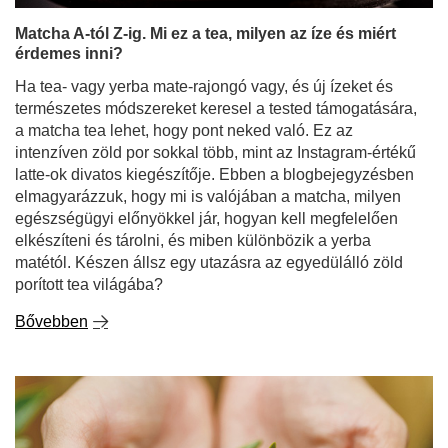
Matcha A-tól Z-ig. Mi ez a tea, milyen az íze és miért
érdemes inni?
Ha tea- vagy yerba mate-rajongó vagy, és új ízeket és
természetes módszereket keresel a tested támogatására,
a matcha tea lehet, hogy pont neked való. Ez az
intenzíven zöld por sokkal több, mint az Instagram-értékű
latte-ok divatos kiegészítője. Ebben a blogbejegyzésben
elmagyarázzuk, hogy mi is valójában a matcha, milyen
egészségügyi előnyökkel jár, hogyan kell megfelelően
elkészíteni és tárolni, és miben különbözik a yerba
matétól. Készen állsz egy utazásra az egyedülálló zöld
porított tea világába?
Bővebben