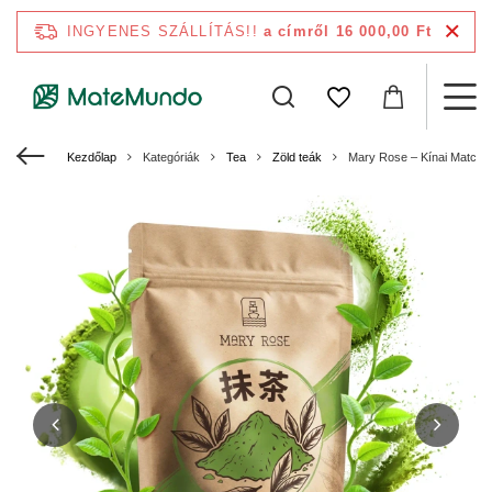
INGYENES SZÁLLÍTÁS!!
a címről 16 000,00 Ft
Kezdőlap
Kategóriák
Tea
Zöld teák
Mary Rose – Kínai Matcha 