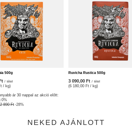
ia 500g
Ruvicha Rustica 500g
Ft
3 090,00 Ft
/
tétel
/
tétel
t / kg)
(6 180,00 Ft / kg)
nyabb ár 30 nappal az akció előtt:
t
0%
2 890 Ft
-28%
NEKED AJÁNLOTT