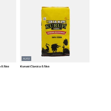
ALKU
o 0,5kg
Kurupi Clasica 0,5kg
2 023,00 Ft
/
tétel
(4 046,00 Ft / kg)
A legalacsonyabb ár 30 nappal az akció előtt:
1 953,00 Ft
+3%
Normál ár:
2 890 Ft
-30%