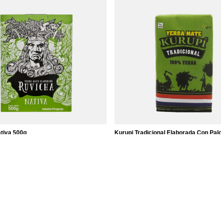
tiva 500g
Kurupi Tradicional Elaborada Con Pal
Ft
2 550,00 Ft
/
tétel
/
tétel
t / kg)
(5 100,00 Ft / kg)