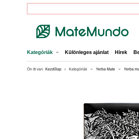
Kategóriák
Különleges ajánlat
Hírek
Be
Ön itt van:
Kezdőlap
Kategóriák
Yerba Mate
Yerba ma