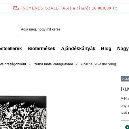
INGYENES SZÁLLÍTÁS!!
a címről 16 000,00 Ft
stsellerek
Biotermékek
Ajándékkártyák
Blog
Nagy
te országonként
Yerba mate Paraguayból
Ruvicha Silvestre 500g
ALK
Ruv
A Ru
enyh
ízét