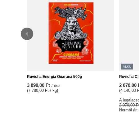
ALKU
Ruvicha Energia Guarana 500g
Ruvicha Ch
3 890,00 Ft
2 070,00 
/
tétel
(7 780,00 Ft / kg)
(4 140,00 F
A legalacso
2 070,00 F
Normál ár: