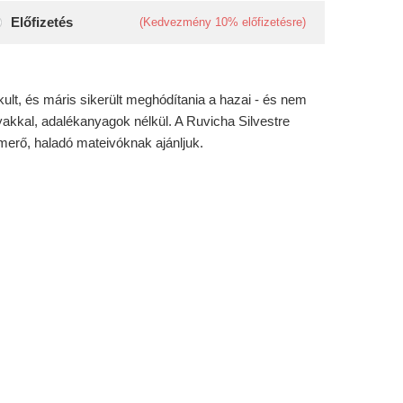
Előfizetés
(Kedvezmény
10%
előfizetésre)
lt, és máris sikerült meghódítania a hazai - és nem
yakkal, adalékanyagok nélkül. A Ruvicha Silvestre
smerő, haladó mateivóknak ajánljuk.