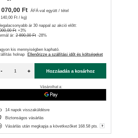
 070,00 Ft
ÁFÁ-val együtt
/
tétel
 140,00 Ft / kg)
legalacsonyabb ár 30 nappal az akció előtt:
000,00 Ft
+3%
rmál ár:
2 890,00 Ft
-28%
agyon kis mennyiségben kapható
állítás
holnap
Ellenőrizze a szállítási időt és költségeket
-
+
Hozzáadás a kosárhoz
Vásárolhat a:
14
napok visszaküldésre
Biztonságos vásárlás
Vásárlás után megkapja a következőket
168.58 pts.