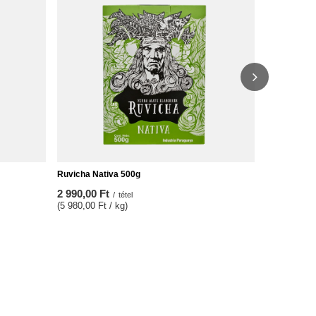
2 890,00 F
(5 780,00 Ft
Ruvicha Nativa 500g
2 990,00 Ft
/
tétel
(5 980,00 Ft / kg)