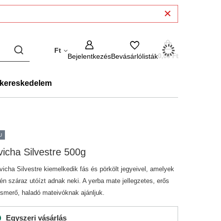
Ft
Bejelentkezés
Bevásárlólisták
0,00 Ft
kereskedelem
U
icha Silvestre 500g
vicha Silvestre kiemelkedik fás és pörkölt jegyeivel, amelyek
én száraz utóízt adnak neki. A yerba mate jellegzetes, erős
 ismerő, haladó mateivóknak ajánljuk.
Egyszeri vásárlás