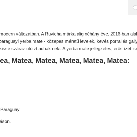
modern változatban. A Ruvicha márka alig néhány éve, 2016-ban alaku
paraguayi yerba mate - közepes méretű levelek, kevés porral és gall
issé száraz utóízt adnak neki. A yerba mate jellegzetes, erős ízét i
ea, Matea, Matea, Matea, Matea, Matea:
: Paraguay
láson.