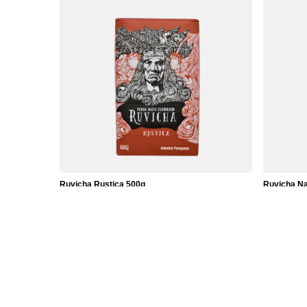
Ruvicha Rustica 500g
Ruvicha Na
3 090,00 Ft
2 990,00 
/
tétel
(6 180,00 Ft / kg)
(5 980,00 F