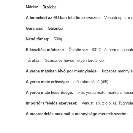
Márka
Ruvicha
A termékért az EU-ban felelős szervezet
Venusti sp. z o.o
Garancia
Garancia
Nettó tömeg
500g
Elkészítési módszer
Öntsön vizet 80° C-nál nem magasab
Tárolás
Száraz és hűvös helyen tárolandó.
A yerba matéban lévő por mennyisége
közepes mennyis
A yerba mate erőssége
erős stimuláció (4/5)
A yerba mate keserűsége
erős yerba mate, markáns keser
Importőr / felelős szervezet
Venusti sp. z o.o. ul. Tygry
A megrendelés maximális mennyisége méretek szerint