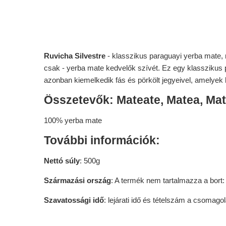
Ruvicha Silvestre
- klasszikus paraguayi yerba mate, 
csak - yerba mate kedvelők szívét. Ez egy klasszikus 
azonban kiemelkedik fás és pörkölt jegyeivel, amelyek k
Összetevők: Mateate, Matea, Mat
100% yerba mate
További információk:
Nettó súly
: 500g
Származási ország
: A termék nem tartalmazza a bort
Szavatossági idő
: lejárati idő és tételszám a csomago