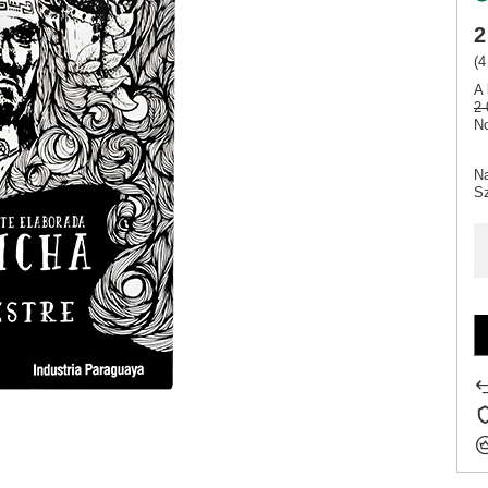
2
(4
A 
2 
No
N
Sz