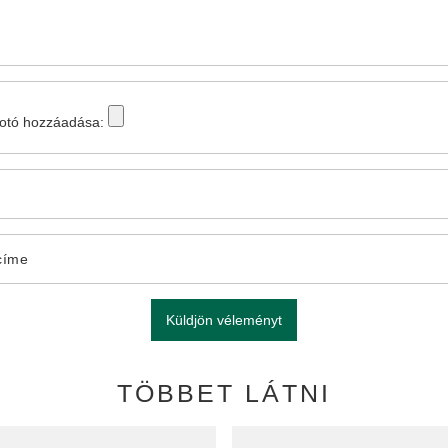
fotó hozzáadása:
címe
Küldjön véleményt
TÖBBET LÁTNI