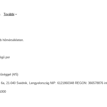
.
További
b hőmérsékleten.
égű por
űséggel (4/5)
sia 6a, 21-040 Świdnik, Lengyelország NIP: 6121860348 REGON: 366578876 i
1000