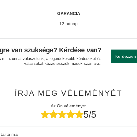
GARANCIA
12 hónap
gre van szüksége? Kérdése van?
Kérdezzen
és mi azonnal válaszolunk, a legérdekesebb kérdéseket és
válaszokat közzétesszük mások számára..
ÍRJA MEG VÉLEMÉNYÉT
Az Ön véleménye:
5/5
tartalma