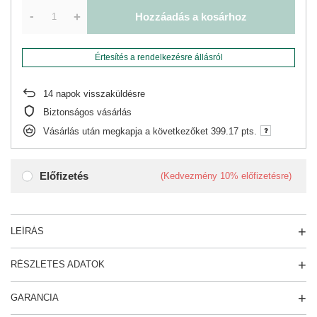
-
+
Hozzáadás a kosárhoz
Értesítés a rendelkezésre állásról
14
napok visszaküldésre
Biztonságos vásárlás
Vásárlás után megkapja a következőket
399.17 pts.
Előfizetés
(Kedvezmény
10%
előfizetésre)
LEÍRÁS
RÉSZLETES ADATOK
GARANCIA