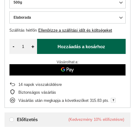
500g
Elaborada
Szállítás
hétfőn
Ellenőrizze a szállítási időt és költségeket
-
+
Hozzáadás a kosárhoz
Vásárolhat a:
14
napok visszaküldésre
Biztonságos vásárlás
Vásárlás után megkapja a következőket
315.83 pts.
Előfizetés
(Kedvezmény
10%
előfizetésre)