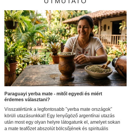
ÚTMUTATÓ
Paraguayi yerba mate - mitől egyedi és miért
érdemes választani?
Visszatértünk a legfontosabb "yerba mate országok"
körüli utazásunkkal! Egy lenyűgöző argentínai utazás
után most egy olyan helyre látogatunk el, amelyet sokan
a mate teafőzet abszolút bölcsőjének és spirituális