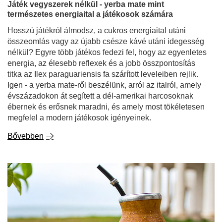
Játék vegyszerek nélkül - yerba mate mint
természetes energiaital a játékosok számára
Hosszú játékról álmodsz, a cukros energiaital utáni
összeomlás vagy az újabb csésze kávé utáni idegesség
nélkül? Egyre több játékos fedezi fel, hogy az egyenletes
energia, az élesebb reflexek és a jobb összpontosítás
titka az Ilex paraguariensis fa szárított leveleiben rejlik.
Igen - a yerba mate-ről beszélünk, arról az italról, amely
évszázadokon át segített a dél-amerikai harcosoknak
ébernek és erősnek maradni, és amely most tökéletesen
megfelel a modern játékosok igényeinek.
Bővebben