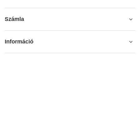
Számla
Információ
További információ
info@matemundo.hu
MateMundo.hu
,
Ostrowskiego 9/129
,
53-238
Wrocław
(Lengyelország)
Az áruházban a bruttó árakat (ÁFÁ-val együtt) mutatjuk be..
HÉA-kulcsok a belföldi fogyasztók számára:
Hungary
.