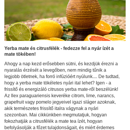
Yerba mate és citrusfélék - fedezze fel a nyár ízét a
mate tökében!
Ahogy a nap kezd erősebben sütni, és kezdjük érezni a
nyaralás érzését a levegőben, nem mindig tűnik a
legjobb ötletnek, ha forró infúzióért nyúlunk.... De tudtad,
hogy a yerba mate tökéletes nyári ital lehet? Igen - a
frissítő és energizáló citrusos yerba mate-ről beszélünk!
Az Ilex paraguariensis keveréke citrom, lime, narancs,
grapefruit vagy pomelo jegyeivel igazi sláger azoknak,
akik természetes frissítő italra vágynak a nyári
szezonban. Mai cikkünkben megmutatjuk, hogyan
fokozhatják a citrusfélék a mate tea ízét, hogyan
befolyásolják a főzet tulajdonságait, és miért érdemes