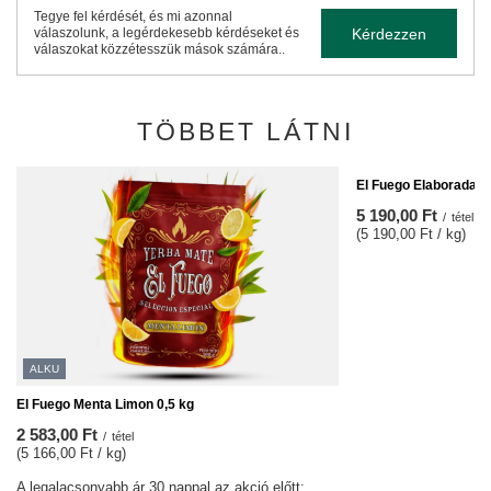
Tegye fel kérdését, és mi azonnal
Kérdezzen
válaszolunk, a legérdekesebb kérdéseket és
válaszokat közzétesszük mások számára..
TÖBBET LÁTNI
El Fuego Elaborada 1
5 190,00 Ft
/
tétel
(5 190,00 Ft / kg)
ALKU
El Fuego Menta Limon 0,5 kg
2 583,00 Ft
/
tétel
(5 166,00 Ft / kg)
A legalacsonyabb ár 30 nappal az akció előtt: