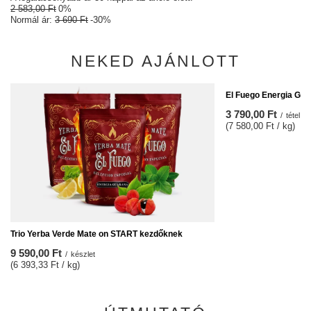
2 583,00 Ft
0%
Normál ár:
3 690 Ft
-30%
NEKED AJÁNLOTT
El Fuego Energia Gua
3 790,00 Ft
/
tétel
(7 580,00 Ft / kg)
Trio Yerba Verde Mate on START kezdőknek
9 590,00 Ft
/
készlet
(6 393,33 Ft / kg)