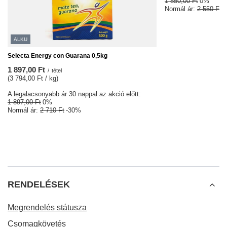
1 850,00 Ft
0%
Normál ár:
2 550 Ft
-
ALKU
Selecta Energy con Guarana 0,5kg
1 897,00 Ft
/
tétel
(3 794,00 Ft / kg)
A legalacsonyabb ár 30 nappal az akció előtt:
1 897,00 Ft
0%
Normál ár:
2 710 Ft
-30%
RENDELÉSEK
Megrendelés státusza
Csomagkövetés