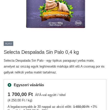
ALKU
Selecta Despalada Sin Palo 0,4 kg
Selecta Despalada Sin Palo - egy tipikus paraguayi yerba mate,
amelyet az ország egyik leghíresebb márkája állít elő.A csomag por és
gallyak nélküli yerba matét tartalmaz.
Egyszeri vásárlás
1 700,00 Ft
ÁFÁ-val együtt
/
tétel
(4 250,00 Ft / kg)
A legalacsonyabb ár 30 nappal az akció előtt:
1 650,00 Ft
+3%