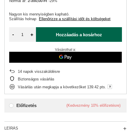
Normál ár:
2 390,00 Ft
-29%
Nagyon kis mennyiségben kapható
Szállítás
holnap
Ellenőrizze a szállítási időt és költségeket
-
+
Hozzáadás a kosárhoz
Vásárolhat a:
14
napok visszaküldésre
Biztonságos vásárlás
Vásárlás után megkapja a következőket
139.42 pts.
Előfizetés
(Kedvezmény
10%
előfizetésre)
LEÍRÁS