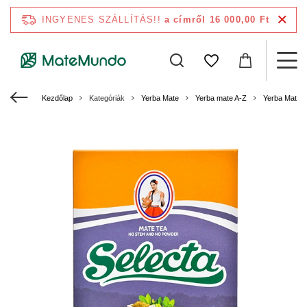
INGYENES SZÁLLÍTÁS!!
a címről 16 000,00 Ft
Kezdőlap
Kategóriák
Yerba Mate
Yerba mate A-Z
Yerba Mate S