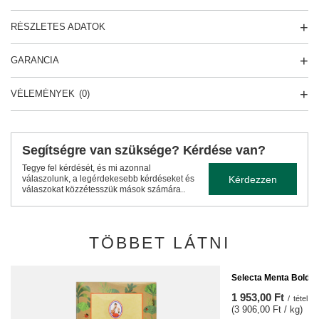
RÉSZLETES ADATOK
GARANCIA
VÉLEMÉNYEK
(0)
Segítségre van szüksége? Kérdése van?
Tegye fel kérdését, és mi azonnal
Kérdezzen
válaszolunk, a legérdekesebb kérdéseket és
válaszokat közzétesszük mások számára..
TÖBBET LÁTNI
ALKU
Selecta Menta Boldo 
1 953,00 Ft
/
tétel
(3 906,00 Ft / kg)