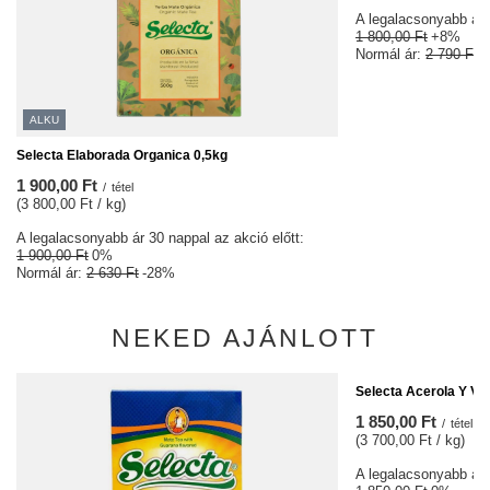
A legalacsonyabb ár 3
1 800,00 Ft
+8%
Normál ár:
2 790 Ft
-
ALKU
Selecta Elaborada Organica 0,5kg
1 900,00 Ft
/
tétel
(3 800,00 Ft / kg)
A legalacsonyabb ár 30 nappal az akció előtt:
1 900,00 Ft
0%
Normál ár:
2 630 Ft
-28%
NEKED AJÁNLOTT
ALKU
Selecta Acerola Y Vi
1 850,00 Ft
/
tétel
(3 700,00 Ft / kg)
A legalacsonyabb ár 3