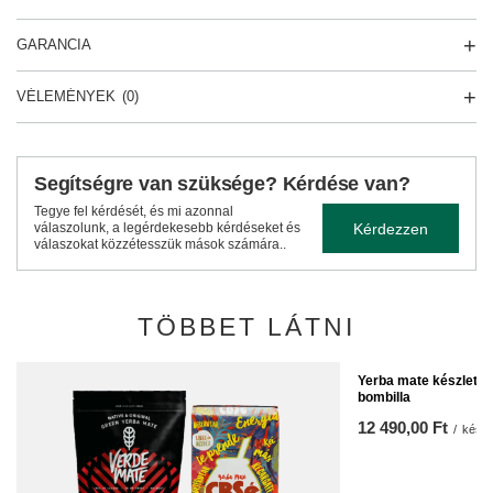
GARANCIA
VÉLEMÉNYEK
(0)
Segítségre van szüksége? Kérdése van?
Tegye fel kérdését, és mi azonnal
Kérdezzen
válaszolunk, a legérdekesebb kérdéseket és
válaszokat közzétesszük mások számára..
TÖBBET LÁTNI
Yerba mate készlet Y
bombilla
12 490,00 Ft
/
készl