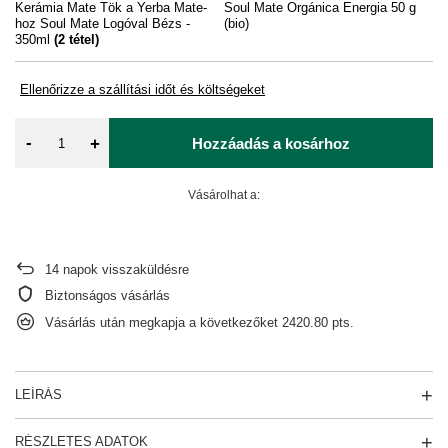
Kerámia Mate Tök a Yerba Mate-
Soul Mate Orgánica Energia 50 g
So
hoz Soul Mate Logóval Bézs -
(bio)
(bi
350ml
(
2
tétel)
Ellenőrizze a szállítási időt és költségeket
-
+
Hozzáadás a kosárhoz
Vásárolhat a:
14
napok visszaküldésre
Biztonságos vásárlás
Vásárlás után megkapja a következőket
2420.80 pts.
LEÍRÁS
RÉSZLETES ADATOK