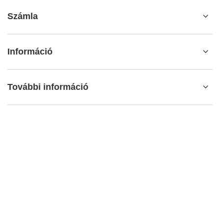
Számla
Információ
További információ
info@matemundo.hu
MateMundo.hu
,
Ostrowskiego 9/129
,
53-238
Wrocław
(Lengyelország)
Az áruházban a bruttó árakat (ÁFÁ-val együtt) mutatjuk be..
HÉA-kulcsok a belföldi fogyasztók számára:
Hungary
.