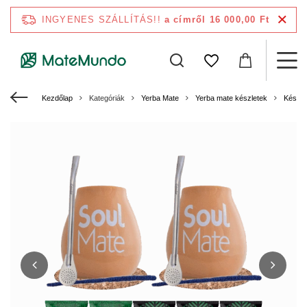
INGYENES SZÁLLÍTÁS!!
a címről 16 000,00 Ft
Kezdőlap
Kategóriák
Yerba Mate
Yerba mate készletek
Készle