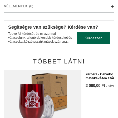
VÉLEMÉNYEK
(0)
Segítségre van szüksége? Kérdése van?
Tegye fel kérdését, és mi azonnal
Kérdezzen
válaszolunk, a legérdekesebb kérdéseket és
válaszokat közzétesszük mások számára..
TÖBBET LÁTNI
Yerbera - Cebador k
mate/kávé/tea számá
2 080,00 Ft
/
tétel