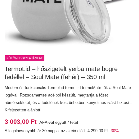
KÜLÖNLEGES AJÁNLAT
TermoLid – hőszigetelt yerba mate bögre
fedéllel – Soul Mate (fehér) – 350 ml
Modern és funkcionális TermoLid termoLid termoMate tök a Soul Mate
logóval. Rozsdamentes acélból készült, megtartja a főzet
hőmérsékletét, és a fedelének köszönhetően kényelmes ivást biztosít.
Kifejezetten ajánlott!
3 003,00 Ft
ÁFÁ-val együtt
/
tétel
A legalacsonyabb ár 30 nappal az akció előtt:
4 290,00 Ft
-30%