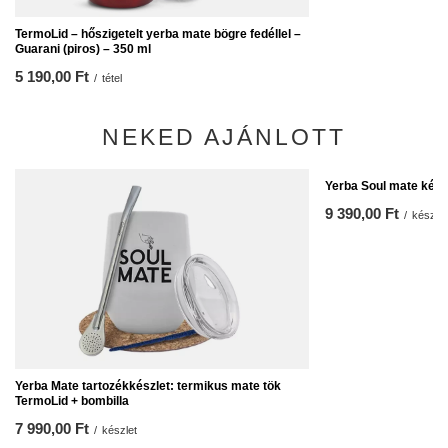
TermoLid – hőszigetelt yerba mate bögre fedéllel –
Guarani (piros) – 350 ml
5 190,00 Ft
/
tétel
NEKED AJÁNLOTT
Yerba Soul mate kész
9 390,00 Ft
/
készlet
Yerba Mate tartozékkészlet: termikus mate tök
TermoLid + bombilla
7 990,00 Ft
/
készlet