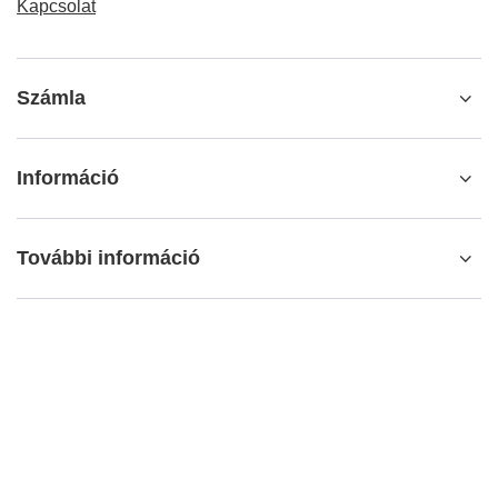
Kapcsolat
Számla
Információ
További információ
info@matemundo.hu
MateMundo.hu
,
Ostrowskiego 9/129
,
53-238
Wrocław
(Lengyelország)