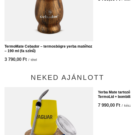
TermoMate Cebador – termosbögre yerba matéhoz
– 190 ml (fa színű)
3 790,00 Ft
/
tétel
NEKED AJÁNLOTT
Yerba Mate tartozékk
TermoLid + bombilla
7 990,00 Ft
/
készlet