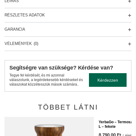
LEÍRÁS
RÉSZLETES ADATOK
GARANCIA
VÉLEMÉNYEK
(0)
Segítségre van szüksége? Kérdése van?
Tegye fel kérdését, és mi azonnal
Kérdezzen
válaszolunk, a legérdekesebb kérdéseket és
válaszokat közzétesszük mások számára..
TÖBBET LÁTNI
YerbaGo – Termosz ma
L – fekete
8 790,00 Ft
/
tétel