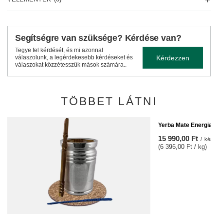
Segítségre van szüksége? Kérdése van?
Tegye fel kérdését, és mi azonnal
Kérdezzen
válaszolunk, a legérdekesebb kérdéseket és
válaszokat közzétesszük mások számára..
TÖBBET LÁTNI
Yerba Mate Energia 
15 990,00 Ft
/
készl
(6 396,00 Ft / kg)