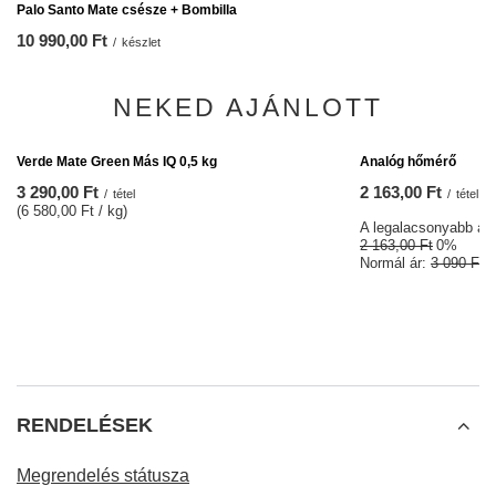
Palo Santo Mate csésze + Bombilla
10 990,00 Ft
/
készlet
NEKED AJÁNLOTT
ALKU
Analóg hőmérő
2 163,00 Ft
/
tétel
A legalacsonyabb ár 3
2 163,00 Ft
0%
Normál ár:
3 090 Ft
-
Verde Mate Green Más IQ 0,5 kg
3 290,00 Ft
/
tétel
(6 580,00 Ft / kg)