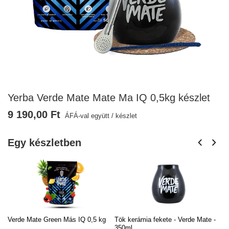
Yerba Verde Mate Mate Ma IQ 0,5kg készlet
9 190,00 Ft
ÁFÁ-val együtt
/
készlet
Egy készletben
Verde Mate Green Más IQ 0,5 kg
Tök kerámia fekete - Verde Mate -
Bo
350ml