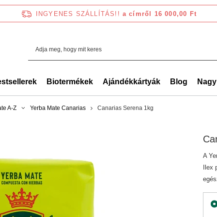
INGYENES SZÁLLÍTÁS!!
a címről 16 000,00 Ft
stsellerek
Biotermékek
Ajándékkártyák
Blog
Nagy
te A-Z
Yerba Mate Canarias
Canarias Serena 1kg
Ca
A Ye
Ilex
egés