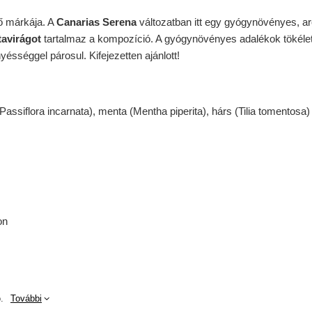
ő márkája. A
Canarias Serena
változatban itt egy gyógynövényes, ar
tavirágot
tartalmaz a kompozíció. A gyógynövényes adalékok tökélete
ésséggel párosul. Kifejezetten ajánlott!
(Passiflora incarnata), menta (Mentha piperita), hárs (Tilia tomentosa)
on
.
További