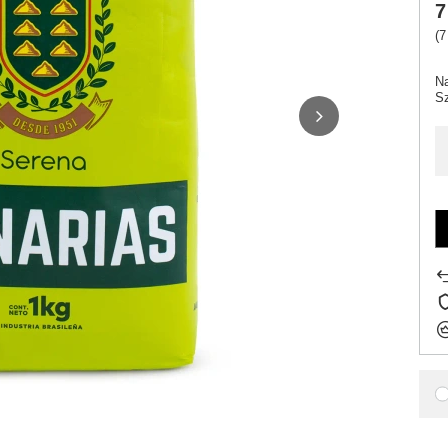
7
(7
N
Sz