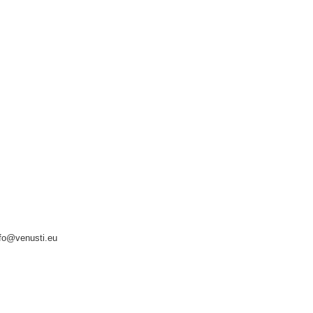
nfo@venusti.eu