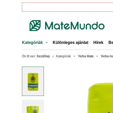
Kategóriák
Különleges ajánlat
Hírek
Be
Ön itt van:
Kezdőlap
Kategóriák
Yerba Mate
Yerba ma