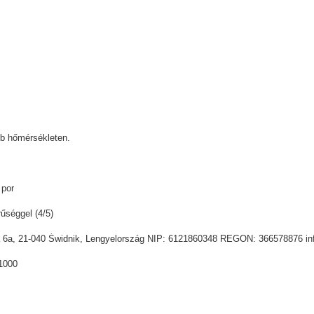
b hőmérsékleten.
 por
űséggel (4/5)
sia 6a, 21-040 Świdnik, Lengyelország NIP: 6121860348 REGON: 366578876 i
1000