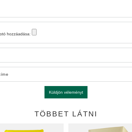
fotó hozzáadása:
címe
Küldjön véleményt
TÖBBET LÁTNI