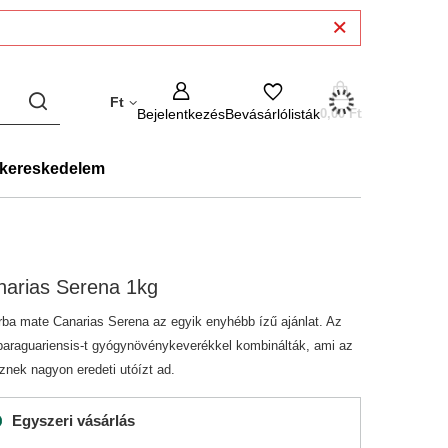
Ft
Bejelentkezés
Bevásárlólisták
0,00 Ft
kereskedelem
narias Serena 1kg
rba mate Canarias Serena az egyik enyhébb ízű ajánlat. Az
 paraguariensis-t gyógynövénykeverékkel kombinálták, ami az
znek nagyon eredeti utóízt ad.
Egyszeri vásárlás