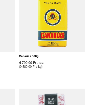
Canarias 500g
4 790,00 Ft
/
tétel
(9 580,00 Ft / kg)