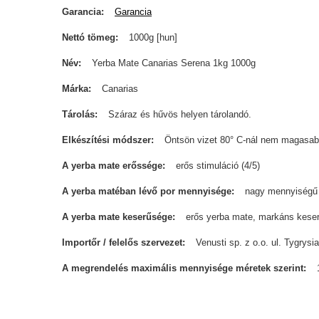
Garancia
Garancia
Nettó tömeg
1000g [hun]
Név
Yerba Mate Canarias Serena 1kg 1000g
Márka
Canarias
Tárolás
Száraz és hűvös helyen tárolandó.
Elkészítési módszer
Öntsön vizet 80° C-nál nem magasab
A yerba mate erőssége
erős stimuláció (4/5)
A yerba matéban lévő por mennyisége
nagy mennyiségű
A yerba mate keserűsége
erős yerba mate, markáns keser
Importőr / felelős szervezet
Venusti sp. z o.o. ul. Tygry
A megrendelés maximális mennyisége méretek szerint