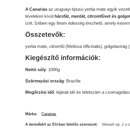
A Canarias
az uruguayi típusú yerba mate egyik vezet
leveleken kívül
hársfát, mentát, citromfűvet és golgo
ízét. Ízében egy finom édesség érezhető, amely keserny
Összetevők:
yerba mate, citromfű (Melissa officinalis), golgotavirág 
Kiegészítő információk:
Nettó súly
: 1000g
Származási ország
: Brazília
Megőrzési idő
: lejárati idő és tételszám a csomagolás
Márka
Canarias
A termékért az EU-ban felelős szervezet
Venusti sp. z o.o