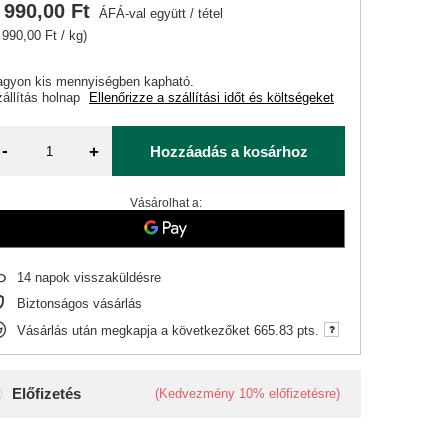
 990,00 Ft
ÁFÁ-val együtt
/
tétel
 990,00 Ft / kg)
agyon kis mennyiségben kapható
állítás
holnap
Ellenőrizze a szállítási időt és költségeket
-
+
Hozzáadás a kosárhoz
Vásárolhat a:
14
napok visszaküldésre
Biztonságos vásárlás
Vásárlás után megkapja a következőket
665.83 pts.
Előfizetés
(Kedvezmény
10%
előfizetésre)