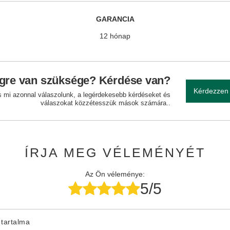
GARANCIA
12 hónap
gre van szüksége? Kérdése van?
Kérdezzen
és mi azonnal válaszolunk, a legérdekesebb kérdéseket és
válaszokat közzétesszük mások számára..
ÍRJA MEG VÉLEMÉNYÉT
Az Ön véleménye:
5/5
tartalma