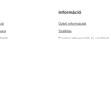
 készlet két személyre 3x50g 150g 2x
Verde Mate Green Energia Guarana 0,
2x Bombilla
3 290,00 Ft
/
tétel
 Ft
(6 580,00 Ft / kg)
/
készlet
Információ
ció
Üzleti információk
sara
Szállítás
listák
Fizetési információk és jutalékok