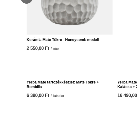
Kerámia Mate Tökre - Honeycomb modell
Tök kerámi
2 550,00 Ft
2 550,00 
/
tétel