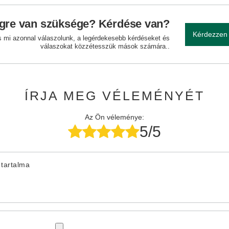
gre van szüksége? Kérdése van?
Kérdezzen
és mi azonnal válaszolunk, a legérdekesebb kérdéseket és
válaszokat közzétesszük mások számára..
ÍRJA MEG VÉLEMÉNYÉT
Az Ön véleménye:
5/5
tartalma