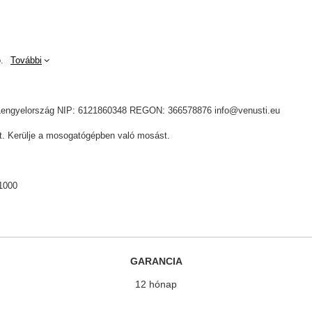
.
További
ik, Lengyelország NIP: 6121860348 REGON: 366578876 info@venusti.eu
yt. Kerülje a mosogatógépben való mosást.
1000
GARANCIA
12 hónap