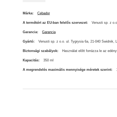
Márka
Cebador
A termékért az EU-ban felelős szervezet
Venusti sp. z o.o
Garancia
Garancia
Gyártó
Venusti sp. z o.o. ul. Tygrysia 6a, 21-040 Świdn
Biztonsági szabályok
Használat előtt forrázza le az edén
Kapacitás
350 ml
A megrendelés maximális mennyisége méretek szerint