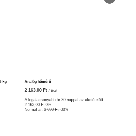
- Christmas
Kerámia mate tökre - Marmol Blanco 300 ml
2 470,00 Ft
/
tétel