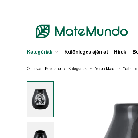
Kategóriák
Különleges ajánlat
Hírek
Be
Ön itt van:
Kezdőlap
Kategóriák
Yerba Mate
Yerba m