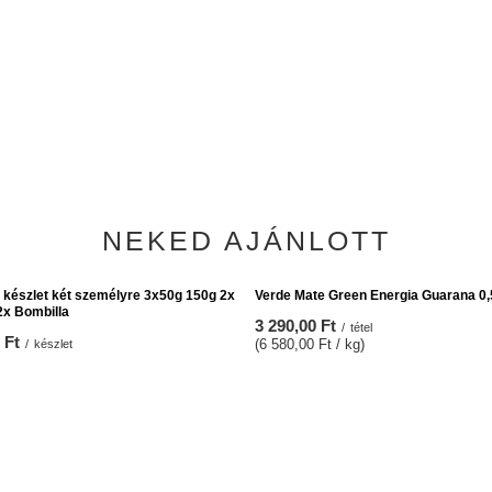
a fekete - Verde Mate - 350ml
Kerámia mate tökre El Fuego logóval 
Edition (piros) 300 ml
Ft
/
tétel
2 990,00 Ft
/
tétel
NEKED AJÁNLOTT