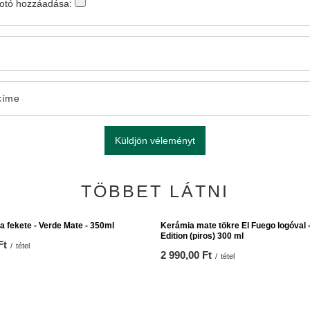
fotó hozzáadása:
címe
Küldjön véleményt
TÖBBET LÁTNI