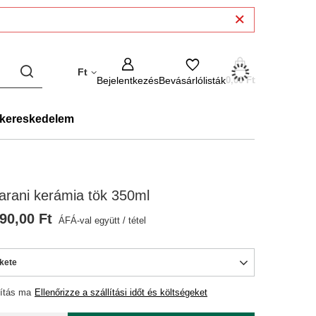
Ft
Bejelentkezés
Bevásárlólisták
0,00 Ft
kereskedelem
rani kerámia tök 350ml
90,00 Ft
ÁFÁ-val együtt
/
tétel
kete
lítás
ma
Ellenőrizze a szállítási időt és költségeket