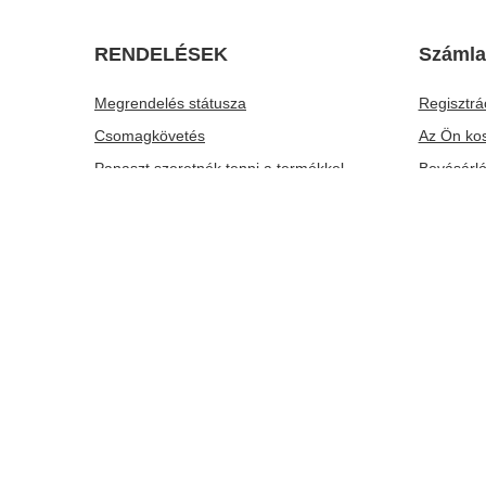
Yerba Mate tartozékkészlet: Mate Tökre +
Yerba Mate
Bombilla
Kalácsa + 
6 390,00 Ft
16 490,00
/
készlet
RENDELÉSEK
Számla
Megrendelés státusza
Regisztrá
Csomagkövetés
Az Ön ko
Panaszt szeretnék tenni a termékkel
Bevásárló
kapcsolatban