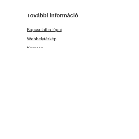
ALKU
5 kg
Analóg hőmérő
2 163,00 Ft
/
tétel
A legalacsonyabb ár 30 nappal az akció előtt:
2 163,00 Ft
0%
Normál ár:
3 090 Ft
-30%
További információ
Kapcsolatba lépni
Webhelytérkép
Keresés