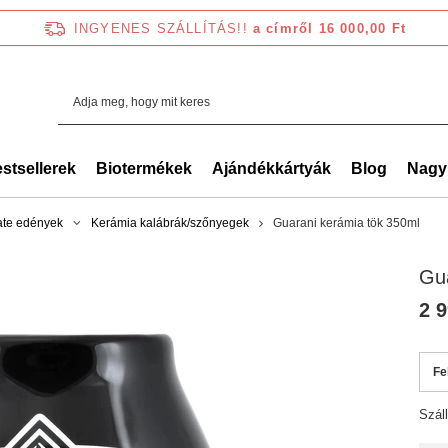
INGYENES SZÁLLÍTÁS!!
a címről 16 000,00 Ft
stsellerek
Biotermékek
Ajándékkártyák
Blog
Nagy
ate edények
Kerámia kalábrák/szőnyegek
Guarani kerámia tök 350ml
Gua
2 9
Fe
Szál