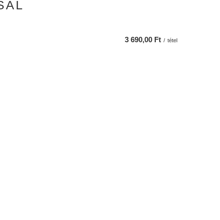
SAL
3 690,00 Ft
/
tétel