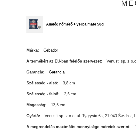
ME
Analóg hőmérő + yerba mate 50g
Márka
Cebador
A termékért az EU-ban felelős szervezet
Venusti sp. z o.o
Garancia
Garancia
Szélesség - alsó
3,8 cm
Szélesség - felső
2,5 cm
Magasság
13,5 cm
Gyártó
Venusti sp. z o.o. ul. Tygrysia 6a, 21-040 Świdn
A megrendelés maximális mennyisége méretek szerint