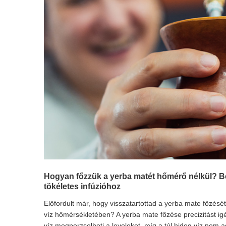
Hogyan főzzük a yerba matét hőmérő nélkül? B
tökéletes infúzióhoz
Előfordult már, hogy visszatartottad a yerba mate főzését
víz hőmérsékletében? A yerba mate főzése precizitást igé
víz megperzselheti a leveleket, míg a túl hideg víz nem adj