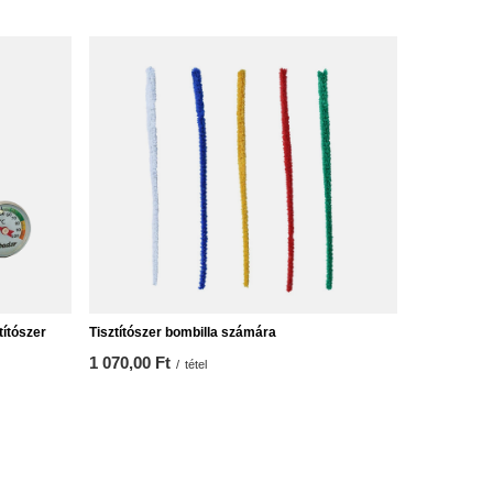
títószer
Tisztítószer bombilla számára
1 070,00 Ft
/
tétel