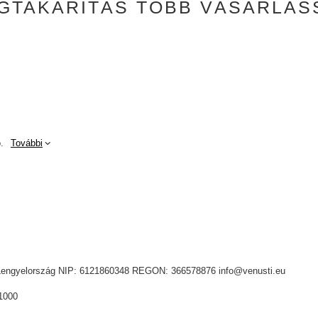
GTAKARÍTÁS TÖBB VÁSÁRLÁS
.
További
ik, Lengyelország NIP: 6121860348 REGON: 366578876 info@venusti.eu
1000