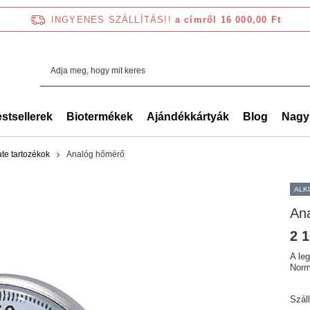
INGYENES SZÁLLÍTÁS!!
a címről 16 000,00 Ft
stsellerek
Biotermékek
Ajándékkártyák
Blog
Nagy
te tartozékok
Analóg hőmérő
ALK
An
2 1
A le
Norm
Szál