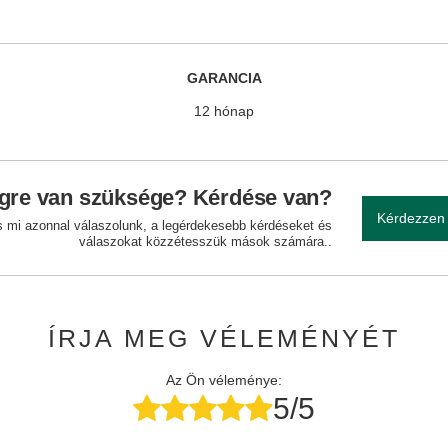
GARANCIA
12 hónap
gre van szüksége? Kérdése van?
Kérdezzen
és mi azonnal válaszolunk, a legérdekesebb kérdéseket és
válaszokat közzétesszük mások számára..
ÍRJA MEG VÉLEMÉNYÉT
Az Ön véleménye:
5/5