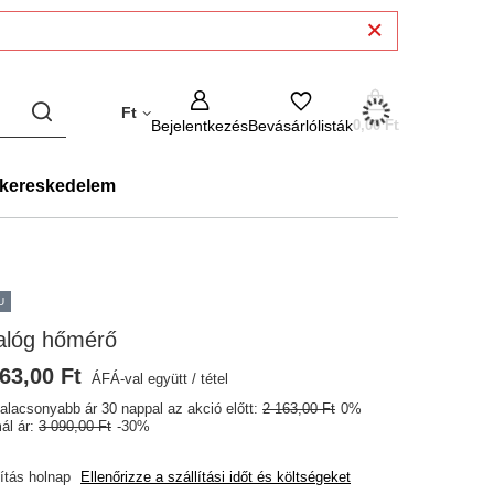
Ft
Bejelentkezés
Bevásárlólisták
0,00 Ft
kereskedelem
U
alóg hőmérő
63,00 Ft
ÁFÁ-val együtt
/
tétel
galacsonyabb ár 30 nappal az akció előtt:
2 163,00 Ft
0%
ál ár:
3 090,00 Ft
-30%
lítás
holnap
Ellenőrizze a szállítási időt és költségeket