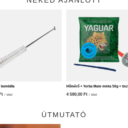
NEKED AJÁNLOTT
 bombilla
Hőmérő + Yerba Mate minta 50g + tisz
Ft
4 590,00 Ft
/
tétel
/
tétel
ÚTMUTATÓ