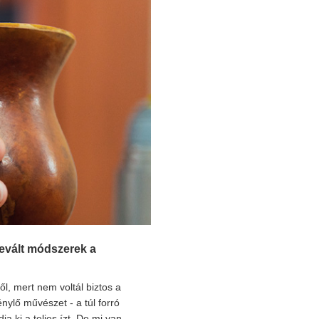
evált módszerek a
ől, mert nem voltál biztos a
nylő művészet - a túl forró
a ki a teljes ízt. De mi van