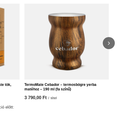
Chimafacil 
4 690,00 F
te tök,
TermoMate Cebador – termosbögre yerba
matéhoz – 190 ml (fa színű)
3 790,00 Ft
/
tétel
ió előtt: