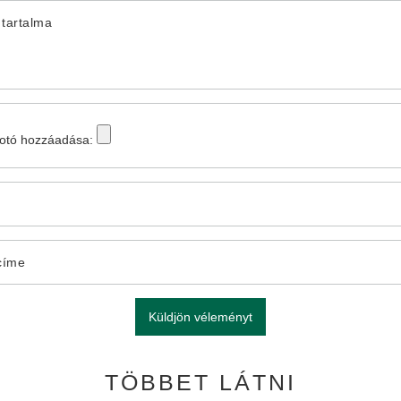
tartalma
fotó hozzáadása:
címe
Küldjön véleményt
TÖBBET LÁTNI