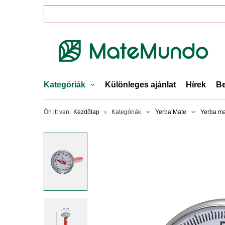
Kategóriák
Különleges ajánlat
Hírek
Be
Ön itt van:
Kezdőlap
Kategóriák
Yerba Mate
Yerba ma