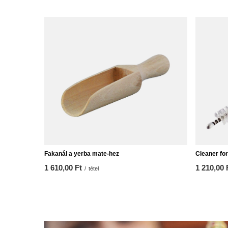
Fakanál a yerba mate-hez
Cleaner for
1 610,00 Ft
1 210,00 
/
tétel