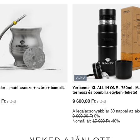
ALKU
or – maté‑csésze + szűrő + bombilla
Yerbomos XL ALL IN ONE - 750ml - Ma
termosz és bombilla egyben (fekete)
 Ft
9 600,00 Ft
/
tétel
/
tétel
A legalacsonyabb ár 30 nappal az akc
9 600,00 Ft
0%
Normál ár:
15 990 Ft
-40%