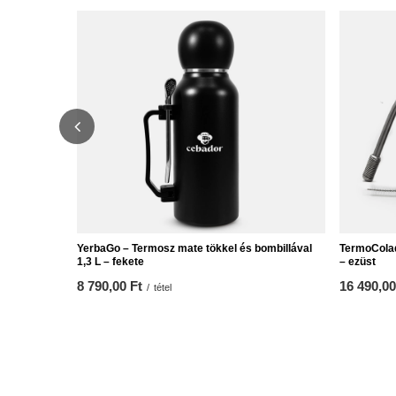
YerbaGo – Termosz mate tökkel és bombillával
TermoColad
1,3 L – fekete
– ezüst
8 790,00 Ft
16 490,00
/
tétel