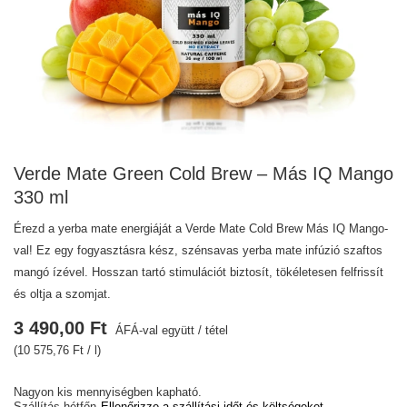
Verde Mate Green Cold Brew – Más IQ Mango
330 ml
Érezd a yerba mate energiáját a Verde Mate Cold Brew Más IQ Mango-
val! Ez egy fogyasztásra kész, szénsavas yerba mate infúzió szaftos
mangó ízével. Hosszan tartó stimulációt biztosít, tökéletesen felfrissít
és oltja a szomjat.
3 490,00 Ft
ÁFÁ-val együtt
/
tétel
(10 575,76 Ft / l)
Nagyon kis mennyiségben kapható
Szállítás
hétfőn
Ellenőrizze a szállítási időt és költségeket