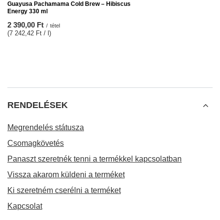
Guayusa Pachamama Cold Brew – Hibiscus
Energy 330 ml
2 390,00 Ft
/
tétel
(7 242,42 Ft / l)
RENDELÉSEK
Megrendelés státusza
Csomagkövetés
Panaszt szeretnék tenni a termékkel kapcsolatban
Vissza akarom küldeni a terméket
Ki szeretném cserélni a terméket
Kapcsolat