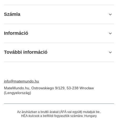
Számla
Információ
További információ
info@matemundo.hu
MateMundo.hu
,
Ostrowskiego 9/129
,
53-238
Wrocław
(Lengyelország)
Az áruházban a bruttó árakat (ÁFÁ-val együtt) mutatjuk be..
HÉA-kulcsok a belföldi fogyasztók számára:
Hungary
.