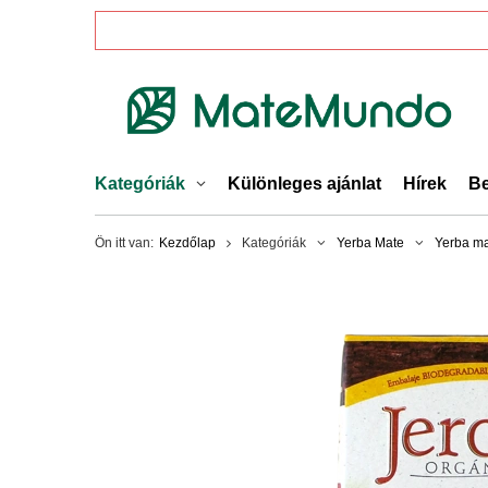
Kategóriák
Különleges ajánlat
Hírek
Be
Ön itt van:
Kezdőlap
Kategóriák
Yerba Mate
Yerba ma