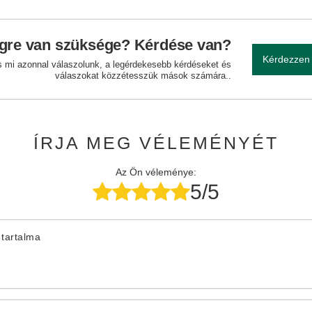
gre van szüksége? Kérdése van?
Kérdezzen
és mi azonnal válaszolunk, a legérdekesebb kérdéseket és
válaszokat közzétesszük mások számára..
ÍRJA MEG VÉLEMÉNYÉT
Az Ön véleménye:
5/5
tartalma