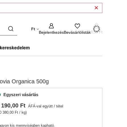
Ft
Bejelentkezés
Bevásárlólisták
0,00 Ft
kereskedelem
ovia Organica 500g
Egyszeri vásárlás
 190,00 Ft
ÁFÁ-val együtt
/
tétel
0 380,00 Ft / kg)
agyon kis mennyiségben kapható