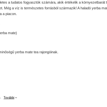
életes a tudatos fogyasztók számára, akik értékelik a környezetbará
 Még a víz is természetes forrásból származik! A haladó yerba mat
a a piacon.
K
yerba mate)
 minőségű yerba mate tea rajongóinak.
.
További