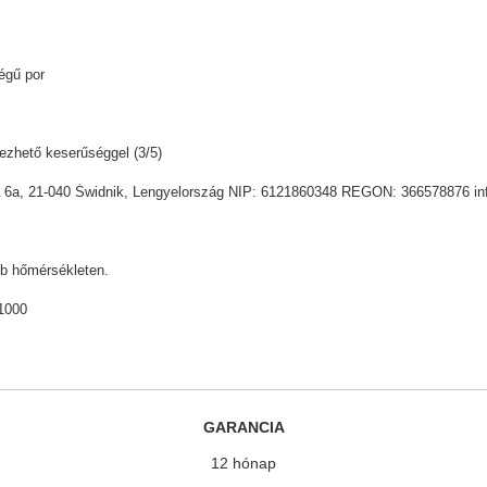
égű por
ezhető keserűséggel (3/5)
sia 6a, 21-040 Świdnik, Lengyelország NIP: 6121860348 REGON: 366578876 i
b hőmérsékleten.
1000
GARANCIA
12 hónap