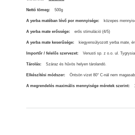
Nettó tömeg
500g
A yerba matéban lévő por mennyisége
közepes mennyis
A yerba mate erőssége
erős stimuláció (4/5)
A yerba mate keserűsége
kiegyensúlyozott yerba mate, ér
Importőr / felelős szervezet
Venusti sp. z o.o. ul. Tygry
Tárolás
Száraz és hűvös helyen tárolandó.
Elkészítési módszer
Öntsön vizet 80° C-nál nem magasab
A megrendelés maximális mennyisége méretek szerint