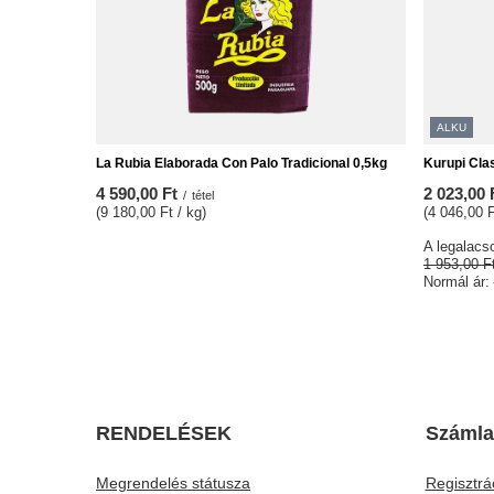
ALKU
La Rubia Elaborada Con Palo Tradicional 0,5kg
Kurupi Cla
4 590,00 Ft
2 023,00 
/
tétel
(9 180,00 Ft / kg)
(4 046,00 F
A legalacso
1 953,00 F
Normál ár:
RENDELÉSEK
Számla
Megrendelés státusza
Regisztrá