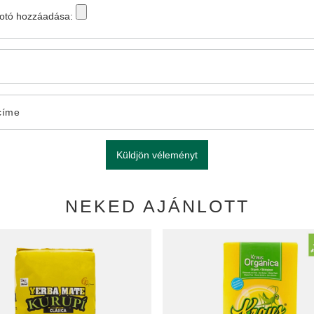
fotó hozzáadása:
címe
Küldjön véleményt
NEKED AJÁNLOTT