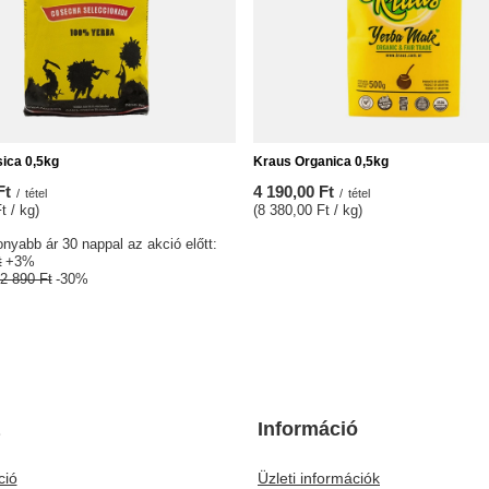
sica 0,5kg
Kraus Organica 0,5kg
Ft
4 190,00 Ft
/
tétel
/
tétel
t / kg)
(8 380,00 Ft / kg)
nyabb ár 30 nappal az akció előtt:
t
+3%
2 890 Ft
-30%
Információ
ció
Üzleti információk