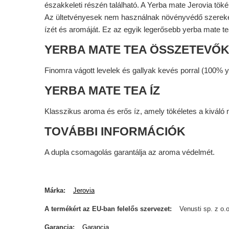
északkeleti részén található. A Yerba mate Jerovia tök
Az ültetvényesek nem használnak növényvédő szereket.
ízét és aromáját. Ez az egyik legerősebb yerba mate te
YERBA MATE TEA ÖSSZETEVŐ
Finomra vágott levelek és gallyak kevés porral (100% 
YERBA MATE TEA ÍZ
Klasszikus aroma és erős íz, amely tökéletes a kiváló
TOVÁBBI INFORMÁCIÓK
A dupla csomagolás garantálja az aroma védelmét.
Márka
Jerovia
A termékért az EU-ban felelős szervezet
Venusti sp. z o.o
Garancia
Garancia