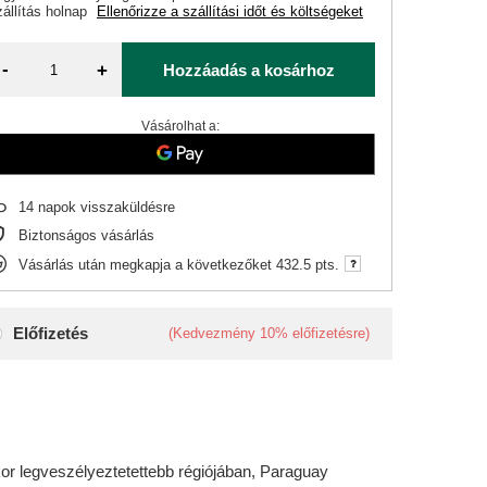
állítás
holnap
Ellenőrizze a szállítási időt és költségeket
-
+
Hozzáadás a kosárhoz
Vásárolhat a:
14
napok visszaküldésre
Biztonságos vásárlás
Vásárlás után megkapja a következőket
432.5 pts.
Előfizetés
(Kedvezmény
10%
előfizetésre)
or legveszélyeztetettebb régiójában, Paraguay