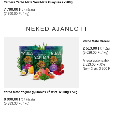
Yerbera Yerba Mate Soul Mate Guayusa 2x500g
7 790,00 Ft
/
készlet
(7 790,00 Ft / kg)
NEKED AJÁNLOTT
ALKU
Verde Mate Green Blu
2 513,00 Ft
/
tétel
(5 026,00 Ft / kg)
A legalacsonyabb ár 3
2 513,00 Ft
0%
Normál ár:
3 590 Ft
-
Yerba Mate Yaguar gyümölcs készlet 3x500g 1.5kg
8 990,00 Ft
/
készlet
(5 993,33 Ft / kg)