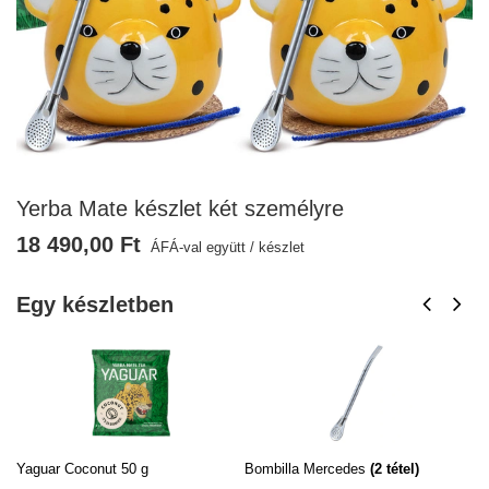
Yerba Mate készlet két személyre
18 490,00 Ft
ÁFÁ-val együtt
/
készlet
Egy készletben
Yaguar Coconut 50 g
Bombilla Mercedes
(
2
tétel)
Ya