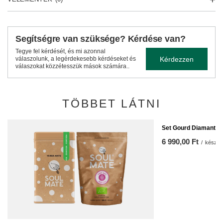
Segítségre van szüksége? Kérdése van?
Tegye fel kérdését, és mi azonnal
Kérdezzen
válaszolunk, a legérdekesebb kérdéseket és
válaszokat közzétesszük mások számára..
TÖBBET LÁTNI
Set Gourd Diamante f
6 990,00 Ft
/
készlet