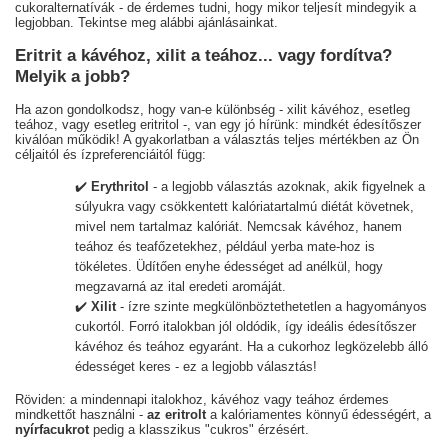
cukoralternatívák - de érdemes tudni, hogy mikor teljesít mindegyik a
legjobban. Tekintse meg alábbi ajánlásainkat.
Eritrit a kávéhoz, xilit a teához... vagy fordítva?
Melyik a jobb?
Ha azon gondolkodsz, hogy van-e különbség - xilit kávéhoz, esetleg
teához, vagy esetleg eritritol -, van egy jó hírünk: mindkét édesítőszer
kiválóan működik! A gyakorlatban a választás teljes mértékben az Ön
céljaitól és ízpreferenciáitól függ:
✔️
Erythritol
- a legjobb választás azoknak, akik figyelnek a
súlyukra vagy csökkentett kalóriatartalmú diétát követnek,
mivel nem tartalmaz kalóriát. Nemcsak kávéhoz, hanem
teához és teafőzetekhez, például yerba mate-hoz is
tökéletes. Üdítően enyhe édességet ad anélkül, hogy
megzavarná az ital eredeti aromáját.
✔️
Xilit
- ízre szinte megkülönböztethetetlen a hagyományos
cukortól. Forró italokban jól oldódik, így ideális édesítőszer
kávéhoz és teához egyaránt. Ha a cukorhoz legközelebb álló
édességet keres - ez a legjobb választás!
Röviden: a mindennapi italokhoz, kávéhoz vagy teához érdemes
mindkettőt használni -
az eritrolt
a kalóriamentes könnyű édességért, a
nyírfacukrot
pedig a klasszikus "cukros" érzésért.