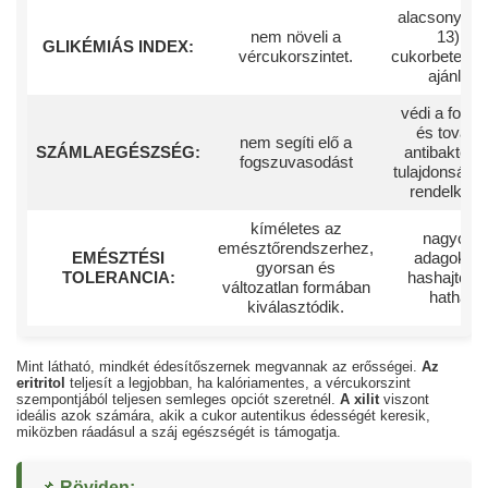
alacsony GI 
nem növeli a
13) -
GLIKÉMIÁS INDEX:
vércukorszintet.
cukorbetege
ajánlott
védi a fogak
és tovább
nem segíti elő a
SZÁMLAEGÉSZSÉG:
antibakteriá
fogszuvasodást
tulajdonságo
rendelkezi
kíméletes az
nagyobb
emésztőrendszerhez,
EMÉSZTÉSI
adagokba
gyorsan és
TOLERANCIA:
hashajtóké
változatlan formában
hathat.
kiválasztódik.
Mint látható, mindkét édesítőszernek megvannak az erősségei.
Az
eritritol
teljesít a legjobban, ha kalóriamentes, a vércukorszint
szempontjából teljesen semleges opciót szeretnél.
A xilit
viszont
ideális azok számára, akik a cukor autentikus édességét keresik,
miközben ráadásul a száj egészségét is támogatja.
📌
Röviden: