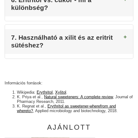
6. Eritritol vs. cukor - mi a
különbség?
7. Használható a xilit és az eritrit
sütéshez?
Információs források:
Wikipedia:
Erythritol
,
Xylitol
.
K. Priya et al.,
Natural sweeteners: A complete review
, Journal of
Pharmacy Research, 2011.
K. Regnat et al.,
Erythritol as sweetener-wherefrom and
whereto?
, Applied microbiology and biotechnology, 2018.
AJÁNLOTT