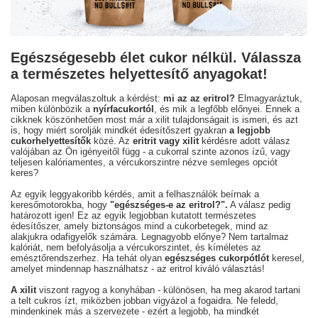
Egészségesebb élet cukor nélkül. Válassza
a természetes helyettesítő anyagokat!
Alaposan megválaszoltuk a kérdést:
mi az az eritrol?
Elmagyaráztuk,
miben különbözik a
nyírfacukortól
, és mik a legfőbb előnyei. Ennek a
cikknek köszönhetően most már a xilit tulajdonságait is ismeri, és azt
is, hogy miért sorolják mindkét édesítőszert gyakran
a legjobb
cukorhelyettesítők
közé. Az
eritrit vagy xilit
kérdésre adott válasz
valójában az Ön igényeitől függ - a cukorral szinte azonos ízű, vagy
teljesen kalóriamentes, a vércukorszintre nézve semleges opciót
keres?
Az egyik leggyakoribb kérdés, amit a felhasználók beírnak a
keresőmotorokba, hogy
"egészséges-e az eritrol?".
A válasz pedig
határozott igen! Ez az egyik legjobban kutatott természetes
édesítőszer, amely biztonságos mind a cukorbetegek, mind az
alakjukra odafigyelők számára. Legnagyobb előnye? Nem tartalmaz
kalóriát, nem befolyásolja a vércukorszintet, és kíméletes az
emésztőrendszerhez. Ha tehát olyan
egészséges cukorpótlót
keresel,
amelyet mindennap használhatsz - az eritrol kiváló választás!
A xilit
viszont ragyog a konyhában - különösen, ha meg akarod tartani
a telt cukros ízt, miközben jobban vigyázol a fogaidra. Ne feledd,
mindenkinek más a szervezete - ezért a legjobb, ha mindkét