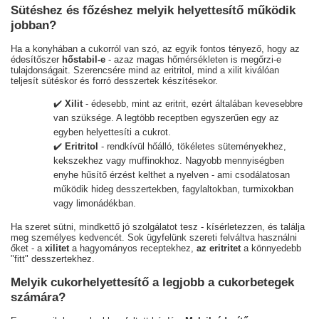
Sütéshez és főzéshez melyik helyettesítő működik
jobban?
Ha a konyhában a cukorról van szó, az egyik fontos tényező, hogy az
édesítőszer
hőstabil-e
- azaz magas hőmérsékleten is megőrzi-e
tulajdonságait. Szerencsére mind az eritritol, mind a xilit kiválóan
teljesít sütéskor és forró desszertek készítésekor.
✔️
Xilit
- édesebb, mint az eritrit, ezért általában kevesebbre
van szüksége. A legtöbb receptben egyszerűen egy az
egyben helyettesíti a cukrot.
✔️
Eritritol
- rendkívül hőálló, tökéletes süteményekhez,
kekszekhez vagy muffinokhoz. Nagyobb mennyiségben
enyhe hűsítő érzést kelthet a nyelven - ami csodálatosan
működik hideg desszertekben, fagylaltokban, turmixokban
vagy limonádékban.
Ha szeret sütni, mindkettő jó szolgálatot tesz - kísérletezzen, és találja
meg személyes kedvencét. Sok ügyfelünk szereti felváltva használni
őket - a
xilitet
a hagyományos receptekhez,
az eritritet
a könnyedebb
"fitt" desszertekhez.
Melyik cukorhelyettesítő a legjobb a cukorbetegek
számára?