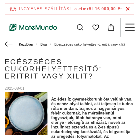
INGYENES SZÁLLÍTÁS!!
a címről 16 000,00 Ft
Kezdőlap
Blog
Egészséges cukorhelyettesítő: eritrit vagy xilit?
EGÉSZSÉGES
CUKORHELYETTESÍTŐ:
ERITRIT VAGY XILIT?
2025-08-01
Az édes íz gyermekkorunk óta velünk van,
és nehéz olyat találni, aki teljesen le tudna
róla mondani. Sajnos a hagyományos
fehér cukornak, ha mértéktelenül
fogyasztjuk, több hátránya van, mint
előnye - elősegíti az elhízást, növeli az
inzulinrezisztencia és a 2-es típusú
cukorbetegség kockázatát, és felgyorsítja
az öregedési folyamatokat. Az