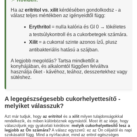
Ha az
eritritol vs. xilit
kérdésében gondolkodsz - a
válasz teljes mértékben az igényeidtől függ:
Erythritol
= nulla kalória és GI 0 → tökéletes
a testsúlykontroll és a cukorbetegek számára.
Xilit
= a cukorral szinte azonos ízű, plusz
antibakteriális hatású a szájban.
A legjobb megoldás? Tartsa mindkettőt a
konyhájában, és alkalomtól függően felváltva
használja őket - kávéhoz, teához, desszertekhez vagy
sütéshez.
A legegészségesebb cukorhelyettesítő -
melyiket válasszuk?
Azt már tudjuk, hogy
az eritritol
és a
xilit
milyen tulajdonságokkal
rendelkezik, és miben különböznek egymástól. Most itt az ideje, hogy
válaszoljunk egy gyakorlati kérdésre:
melyik cukorhelyettesítő lesz a
legjobb az Ön számára?
A válasz egyszerű: ez az Ön céljaitól és napi
szokásaitól függ. Mind a nyírfacukor, mind az eritrol egészséges