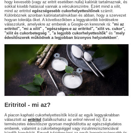
hogy kevesebb (vagy az eritrit esetében nulla) kalóriát tartalmaznak, és
sokkal kisebb hatással vannak a vércukorszintre. Ezért mind a xilit,
mind az eritritol
egészségesebb cukorhelyettesítőnek
számít.
Különböznek azonban kalóriatartalmukban és abban, hogy a szervezet
hogyan tolerálja őket. A következőkben a leggyakoribb kérdésekre
válaszolunk, amelyekre az emberek a Google-on keresnek rá:
"mi az
eritritol",
"mi a xilit"
, "egészséges-e az eritritol",
"xilit vs. cukor",
"xilit és cukorbetegség
", "a legjobb cukorhelyettesítők"
és
"mely
édesítőszerek működnek a legjobban bizonyos helyzetekben
".
Eritritol - mi az?
A piacon kapható cukorhelyettesítők közül az egyik leggyakrabban
választott az
eritritol
(találkozhatsz az
eritrol
névvel is). Ez a
természetes édesítőszer gyorsan meghódította az egészségtudatos
emberek, valamint a cukorbetegséggel vagy inzulinrezisztenciával
küzdők konyháját. Egyedi tulajdonságai az egyik legegészségesebb és