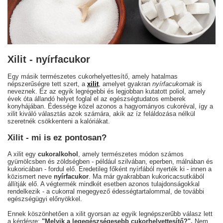
Xilit - nyírfacukor
Egy másik természetes cukorhelyettesítő, amely hatalmas
népszerűségre tett szert, a
xilit
, amelyet gyakran
nyírfacukornak
is
neveznek. Ez az egyik legrégebbi és legjobban kutatott poliol, amely
évek óta állandó helyet foglal el az egészségtudatos emberek
konyhájában. Édessége közel azonos a hagyományos cukoréval, így a
xilit kiváló választás azok számára, akik az íz feláldozása nélkül
szeretnék csökkenteni a kalóriákat.
Xilit - mi is ez pontosan?
A xilit egy
cukoralkohol
, amely természetes módon számos
gyümölcsben és zöldségben - például szilvában, eperben, málnában és
kukoricában - fordul elő. Eredetileg főként nyírfából nyerték ki - innen a
közismert neve
nyírfacukor
. Ma már gyakrabban kukoricacsutkából
állítják elő. A végtermék mindkét esetben azonos tulajdonságokkal
rendelkezik - a cukorral megegyező édességtartalommal, de további
egészségügyi előnyökkel.
Ennek köszönhetően a xilit gyorsan az egyik legnépszerűbb válasz lett
a kérdésre:
"Melyik a legegészségesebb cukorhelyettesítő?".
Nem