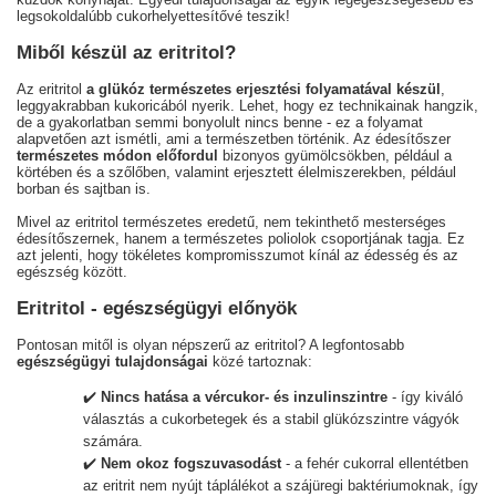
legsokoldalúbb cukorhelyettesítővé teszik!
Miből készül az eritritol?
Az eritritol
a glükóz természetes erjesztési folyamatával készül
,
leggyakrabban kukoricából nyerik. Lehet, hogy ez technikainak hangzik,
de a gyakorlatban semmi bonyolult nincs benne - ez a folyamat
alapvetően azt ismétli, ami a természetben történik. Az édesítőszer
természetes módon előfordul
bizonyos gyümölcsökben, például a
körtében és a szőlőben, valamint erjesztett élelmiszerekben, például
borban és sajtban is.
Mivel az eritritol természetes eredetű, nem tekinthető mesterséges
édesítőszernek, hanem a természetes poliolok csoportjának tagja. Ez
azt jelenti, hogy tökéletes kompromisszumot kínál az édesség és az
egészség között.
Eritritol - egészségügyi előnyök
Pontosan mitől is olyan népszerű az eritritol? A legfontosabb
egészségügyi tulajdonságai
közé tartoznak:
✔️
Nincs hatása a vércukor- és inzulinszintre
- így kiváló
választás a cukorbetegek és a stabil glükózszintre vágyók
számára.
✔️
Nem okoz fogszuvasodást
- a fehér cukorral ellentétben
az eritrit nem nyújt táplálékot a szájüregi baktériumoknak, így