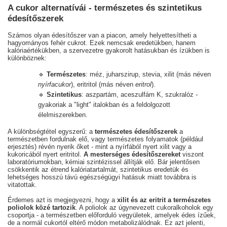
A cukor alternatívái - természetes és szintetikus
édesítőszerek
Számos olyan édesítőszer van a piacon, amely helyettesítheti a
hagyományos fehér cukrot. Ezek nemcsak eredetükben, hanem
kalóriaértékükben, a szervezetre gyakorolt hatásukban és ízükben is
különböznek:
🔹
Természetes
: méz, juharszirup, stevia, xilit (más néven
nyírfacukor
), eritritol (más néven
eritrol
).
🔹
Szintetikus
: aszpartám, aceszulfám K, szukralóz -
gyakoriak a "light" italokban és a feldolgozott
élelmiszerekben.
A különbségtétel egyszerű: a
természetes édesítőszerek
a
természetben fordulnak elő, vagy természetes folyamatok (például
erjesztés) révén nyerik őket - mint a nyírfából nyert xilit vagy a
kukoricából nyert eritritol.
A mesterséges édesítőszereket
viszont
laboratóriumokban, kémiai szintézissel állítják elő. Bár jelentősen
csökkentik az étrend kalóriatartalmát, szintetikus eredetük és
lehetséges hosszú távú egészségügyi hatásuk miatt továbbra is
vitatottak.
Érdemes azt is megjegyezni, hogy a
xilit és az eritrit a természetes
poliolok közé tartozik
. A poliolok az úgynevezett cukoralkoholok egy
csoportja - a természetben előforduló vegyületek, amelyek édes ízűek,
de a normál cukortól eltérő módon metabolizálódnak. Ez azt jelenti,