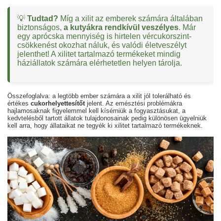
💡
Tudtad?
Míg a xilit az emberek számára általában
biztonságos,
a kutyákra rendkívül veszélyes
. Már
egy aprócska mennyiség is hirtelen vércukorszint-
csökkenést okozhat náluk, és valódi életveszélyt
jelenthet! A xilitet tartalmazó termékeket mindig
háziállatok számára elérhetetlen helyen tárolja.
Összefoglalva: a legtöbb ember számára a xilit jól tolerálható és
értékes
cukorhelyettesítőt
jelent. Az emésztési problémákra
hajlamosaknak figyelemmel kell kísérniük a fogyasztásukat, a
kedvtelésből tartott állatok tulajdonosainak pedig különösen ügyelniük
kell arra, hogy állataikat ne tegyék ki xilitet tartalmazó termékeknek.