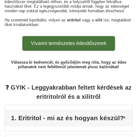
édesítőszer megtalálható otthon, és a helyzettől függően felváltva
használod őket. Ez a legegyszerűbb módja annak, hogy az édességet
minden nap sokkal egészségesebb, könnyebb formában élvezhesd.
Ha szeretnéd kipróbálni, milyen az
eritritol
vagy a
xilit
íze, megtalálod
őket kínálatunkban:
Vivarini természetes édesítőszerek
Válassza ki kedvencét, és győződjön meg róla, hogy az édes
pillanatok nem feltétlenül jelentenek plusz kalóriákat!
❓ GYIK - Leggyakrabban feltett kérdések az
eritritolról és a xilitről
1. Eritritol - mi az és hogyan készül?