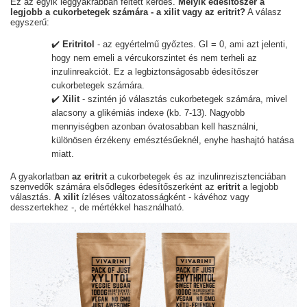
Ez az egyik leggyakrabban feltett kérdés.
Melyik édesítőszer a
legjobb a cukorbetegek számára - a xilit vagy az eritrit?
A válasz
egyszerű:
✔️
Eritritol
- az egyértelmű győztes. GI = 0, ami azt jelenti,
hogy nem emeli a vércukorszintet és nem terheli az
inzulinreakciót. Ez a legbiztonságosabb édesítőszer
cukorbetegek számára.
✔️
Xilit
- szintén jó választás cukorbetegek számára, mivel
alacsony a glikémiás indexe (kb. 7-13). Nagyobb
mennyiségben azonban óvatosabban kell használni,
különösen érzékeny emésztésűeknél, enyhe hashajtó hatása
miatt.
A gyakorlatban
az eritrit
a cukorbetegek és az inzulinrezisztenciában
szenvedők számára elsődleges édesítőszerként az
eritrit
a legjobb
választás.
A xilit
ízléses változatosságként - kávéhoz vagy
desszertekhez -, de mértékkel használható.