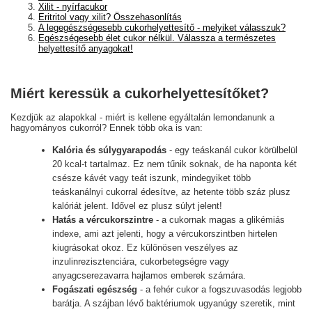
Xilit - nyírfacukor
Eritritol vagy xilit? Összehasonlítás
A legegészségesebb cukorhelyettesítő - melyiket válasszuk?
Egészségesebb élet cukor nélkül. Válassza a természetes
helyettesítő anyagokat!
Miért keressük a cukorhelyettesítőket?
Kezdjük az alapokkal - miért is kellene egyáltalán lemondanunk a
hagyományos cukorról? Ennek több oka is van:
Kalória és súlygyarapodás
- egy teáskanál cukor körülbelül
20 kcal-t tartalmaz. Ez nem tűnik soknak, de ha naponta két
csésze kávét vagy teát iszunk, mindegyiket több
teáskanálnyi cukorral édesítve, az hetente több száz plusz
kalóriát jelent. Idővel ez plusz súlyt jelent!
Hatás a vércukorszintre
- a cukornak magas a glikémiás
indexe, ami azt jelenti, hogy a vércukorszintben hirtelen
kiugrásokat okoz. Ez különösen veszélyes az
inzulinrezisztenciára, cukorbetegségre vagy
anyagcserezavarra hajlamos emberek számára.
Fogászati egészség
- a fehér cukor a fogszuvasodás legjobb
barátja. A szájban lévő baktériumok ugyanúgy szeretik, mint