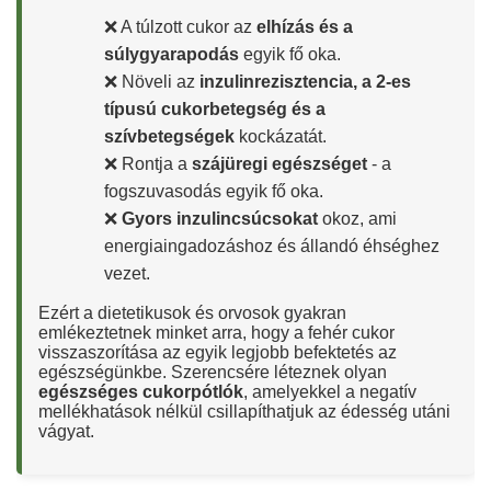
❌ A túlzott cukor az
elhízás és a
súlygyarapodás
egyik fő oka.
❌ Növeli az
inzulinrezisztencia, a 2-es
típusú cukorbetegség és a
szívbetegségek
kockázatát.
❌ Rontja a
szájüregi egészséget
- a
fogszuvasodás egyik fő oka.
❌
Gyors inzulincsúcsokat
okoz, ami
energiaingadozáshoz és állandó éhséghez
vezet.
Ezért a dietetikusok és orvosok gyakran
emlékeztetnek minket arra, hogy a fehér cukor
visszaszorítása az egyik legjobb befektetés az
egészségünkbe. Szerencsére léteznek olyan
egészséges cukorpótlók
, amelyekkel a negatív
mellékhatások nélkül csillapíthatjuk az édesség utáni
vágyat.