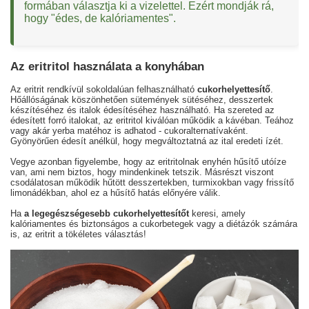
formában választja ki a vizelettel. Ezért mondják rá,
hogy "édes, de kalóriamentes".
Az eritritol használata a konyhában
Az eritrit rendkívül sokoldalúan felhasználható
cukorhelyettesítő
.
Hőállóságának köszönhetően sütemények sütéséhez, desszertek
készítéséhez és italok édesítéséhez használható. Ha szereted az
édesített forró italokat, az eritritol kiválóan működik a kávéban. Teához
vagy akár yerba matéhoz is adhatod - cukoralternatívaként.
Gyönyörűen édesít anélkül, hogy megváltoztatná az ital eredeti ízét.
Vegye azonban figyelembe, hogy az eritritolnak enyhén hűsítő utóíze
van, ami nem biztos, hogy mindenkinek tetszik. Másrészt viszont
csodálatosan működik hűtött desszertekben, turmixokban vagy frissítő
limonádékban, ahol ez a hűsítő hatás előnyére válik.
Ha
a legegészségesebb cukorhelyettesítőt
keresi, amely
kalóriamentes és biztonságos a cukorbetegek vagy a diétázók számára
is, az eritrit a tökéletes választás!