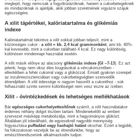
meglepő, hogy nemcsak a fogyókúrázóknak, hanem a cukorbetegeknek
és mindazoknak is ajánlják, akik jobban szeretnének vigyázni szájuk
egészségére.
A xilit tápértékei, kalóriatartalma és glikémiás
indexe
Kalóriatartalmát tekintve a xilit sokkal jobban teljesít, mint a
közönséges cukor -
a xilit = kb. 2,4 kcal grammonként
, ami kb. 40%-
kal kevesebb, mint a cukorban található 4 kcal. Ez nagy különbség,
különösen mindennapi használat esetén.
A xilit másik előnye az alacsony
glikémiás indexe (GI ~7-13
). Ez azt
jelenti, hogy nem okoz éles kiugrásokat a vércukorszintben -
ellentétben a fehér cukorral vagy a glükózzal. Emiatt gyakran szerepel
az inzulinrezisztenciában vagy cukorbetegségben szenvedők
étrendjében. A xilit édessége is nagyon hasonlít a cukoréhoz - sok
felhasználó szinte semmi különbséget nem vesz észre az ízében.
Xilit - óvintézkedések és lehetséges mellékhatások
Bár
egészséges cukorhelyettesítőnek
számít, a xilit használatakor
érdemes néhány dolgot észben tartani. Mindenekelőtt az emberi
szervezet másképp metabolizálja, mint a hagyományos glükózt.
Általában jól tolerálható, de egyeseknél nagyobb mennyiség
fogyasztása
puffadást vagy hashajtó hatást
okozhat. Ezért a legjobb,
ha fokozatosan vezetjük be az étrendünkbe, hogy az
emésztőrendszerünk alkalmazkodni tudjon.