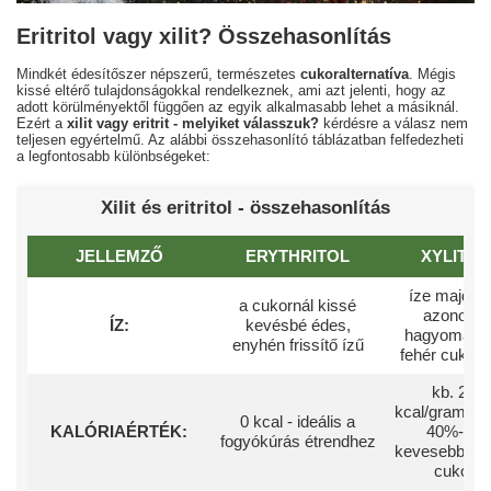
Eritritol vagy xilit? Összehasonlítás
Mindkét édesítőszer népszerű, természetes
cukoralternatíva
. Mégis
kissé eltérő tulajdonságokkal rendelkeznek, ami azt jelenti, hogy az
adott körülményektől függően az egyik alkalmasabb lehet a másiknál.
Ezért a
xilit vagy eritrit - melyiket válasszuk?
kérdésre a válasz nem
teljesen egyértelmű. Az alábbi összehasonlító táblázatban felfedezheti
a legfontosabb különbségeket:
Xilit és eritritol - összehasonlítás
JELLEMZŐ
ERYTHRITOL
XYLITOL
íze majdn
a cukornál kissé
azonos a
ÍZ:
kevésbé édes,
hagyomány
enyhén frissítő ízű
fehér cukoré
kb. 2,4
kcal/gramm -
0 kcal - ideális a
KALÓRIAÉRTÉK:
40%-kal
fogyókúrás étrendhez
kevesebb, mi
cukor.