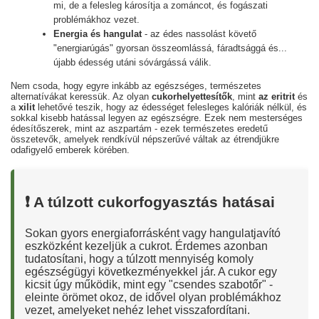
mi, de a felesleg károsítja a zománcot, és fogászati
problémákhoz vezet.
Energia és hangulat
- az édes nassolást követő
"energiarúgás" gyorsan összeomlássá, fáradtsággá és...
újabb édesség utáni sóvárgássá válik.
Nem csoda, hogy egyre inkább az egészséges, természetes
alternatívákat keressük. Az olyan
cukorhelyettesítők
, mint
az eritrit
és
a
xilit
lehetővé teszik, hogy az édességet felesleges kalóriák nélkül, és
sokkal kisebb hatással legyen az egészségre. Ezek nem mesterséges
édesítőszerek, mint az aszpartám - ezek természetes eredetű
összetevők, amelyek rendkívül népszerűvé váltak az étrendjükre
odafigyelő emberek körében.
❗ A túlzott cukorfogyasztás hatásai
Sokan gyors energiaforrásként vagy hangulatjavító
eszközként kezeljük a cukrot. Érdemes azonban
tudatosítani, hogy a túlzott mennyiség komoly
egészségügyi következményekkel jár. A cukor egy
kicsit úgy működik, mint egy "csendes szabotőr" -
eleinte örömet okoz, de idővel olyan problémákhoz
vezet, amelyeket nehéz lehet visszafordítani.