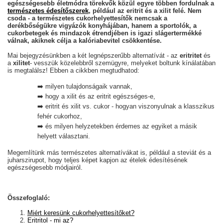
egészségesebb életmódra törekvők közül egyre többen fordulnak a
természetes édesítőszerek
, például az eritrit és a xilit felé. Nem
csoda - a természetes cukorhelyettesítők nemcsak a
derékbőségükre vigyázók konyhájában, hanem a sportolók, a
cukorbetegek és mindazok étrendjében is igazi slágertermékké
válnak, akiknek célja a kalóriabevitel csökkentése.
Mai bejegyzésünkben a két legnépszerűbb alternatívát - az
eritritet
és
a
xilitet
- vesszük közelebbről szemügyre, melyeket boltunk kínálatában
is megtalálsz! Ebben a cikkben megtudhatod:
➡️ milyen tulajdonságaik vannak,
➡️ hogy a xilit és az eritrit egészséges-e,
➡️ eritrit és xilit vs. cukor - hogyan viszonyulnak a klasszikus
fehér cukorhoz,
➡️ és milyen helyzetekben érdemes az egyiket a másik
helyett választani.
Megemlítünk más természetes alternatívákat is, például a steviát és a
juharszirupot, hogy teljes képet kapjon az ételek édesítésének
egészségesebb módjairól.
Összefoglaló:
Miért keresünk cukorhelyettesítőket?
Eritritol - mi az?