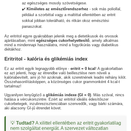
az egészséges mosoly szövetségese.
✔️
Kíméletes az emésztőrendszerhez
- sok más poliollal,
például a szorbittal vagy a maltittal ellentétben az eritrit
sokkal jobban tolerálható, és ritkán okoz emésztési
panaszokat.
Az eritritol egyre gyakrabban jelenik meg a dietetikusok és orvosok
ajánlásaiban, mint
egészséges cukorhelyettesítő
, amely alkalmas
mind a mindennapi használatra, mind a fogyókúrás vagy diabetikus
diétákhoz.
Eritritol - kalória és glikémiás index
Ez az eritrit egyik legnagyobb előnye -
eritrit = 0 kcal
! A gyakorlatban
ez azt jelenti, hogy az étrendbe való beillesztése nem növeli a
kalóriabevitelt, ami jó hír azoknak, akik szeretnének leadni néhány kilót.
Összehasonlításképpen, a közönséges cukor grammonként 4 kcal-t
tartalmaz!
Ugyanilyen lenyűgöző a
glikémiás indexe (GI = 0)
. Más szóval, nincs
hatása a vércukorszintre. Ezért az eritritol ideális édesítőszer
cukorbetegek, inzulinrezisztenciában szenvedők, vagy bárki számára,
aki alacsony GI-jű étrendet követ.
💡
Tudtad?
A xilittel ellentétben az eritrit gyakorlatilag
nem szolgáltat energiát. A szervezet változatlan