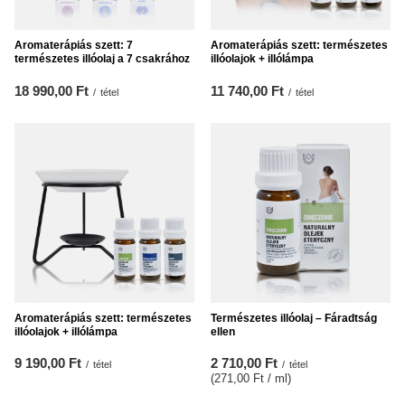
Aromaterápiás szett: 7
Aromaterápiás szett: természetes
természetes illóolaj a 7 csakrához
illóolajok + illólámpa
18 990,00 Ft
11 740,00 Ft
/
tétel
/
tétel
Aromaterápiás szett: természetes
Természetes illóolaj – Fáradtság
illóolajok + illólámpa
ellen
9 190,00 Ft
2 710,00 Ft
/
tétel
/
tétel
(271,00 Ft / ml
)