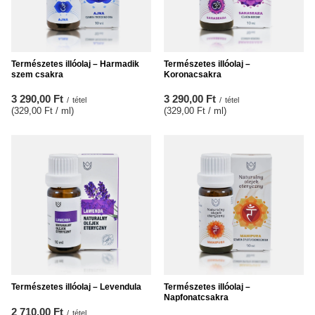
Természetes illóolaj – Harmadik
Természetes illóolaj –
szem csakra
Koronacsakra
3 290,00 Ft
3 290,00 Ft
/
tétel
/
tétel
(329,00 Ft / ml
)
(329,00 Ft / ml
)
Természetes illóolaj – Levendula
Természetes illóolaj –
Napfonatcsakra
2 710,00 Ft
/
tétel