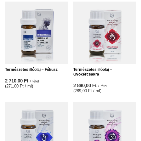
Természetes illóolaj – Fókusz
Természetes illóolaj –
Gyökércsakra
2 710,00 Ft
/
tétel
2 890,00 Ft
(271,00 Ft / ml
)
/
tétel
(289,00 Ft / ml
)