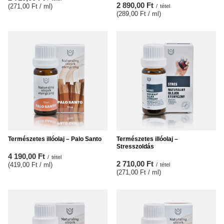
2 890,00 Ft
(271,00 Ft / ml
)
/
tétel
(289,00 Ft / ml
)
Természetes illóolaj – Palo Santo
Természetes illóolaj –
Stresszoldás
4 190,00 Ft
/
tétel
2 710,00 Ft
(419,00 Ft / ml
)
/
tétel
(271,00 Ft / ml
)