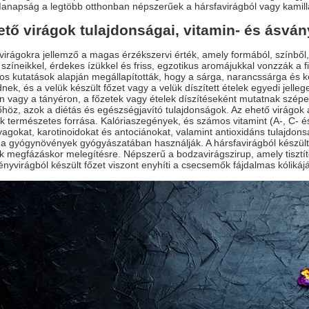
Manapság a legtöbb otthonban népszerűek a hársfavirágból vagy kamill
ető virágok tulajdonságai, vitamin- és ásván
virágokra jellemző a magas érzékszervi érték, amely formából, színből, í
színeikkel, érdekes ízükkel és friss, egzotikus aromájukkal vonzzák a fi
os kutatások alapján megállapították, hogy a sárga, narancssárga és k
nek, és a velük készült főzet vagy a velük díszített ételek egyedi jell
 vagy a tányéron, a főzetek vagy ételek díszítéseként mutatnak szépe
őhöz, azok a diétás és egészségjavító tulajdonságok. Az ehető virágok 
k természetes forrása. Kalóriaszegények, és számos vitamint (A-, C- és E
agokat, karotinoidokat és antociánokat, valamint antioxidáns tulajdon
 a gyógynövények gyógyászatában használják. A hársfavirágból készült
k megfázáskor melegítésre. Népszerű a bodzavirágszirup, amely tisztít
yvirágból készült főzet viszont enyhíti a csecsemők fájdalmas kólikájá