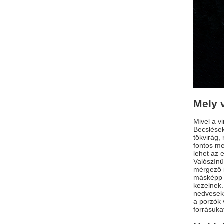
Mely 
Mivel a v
Becslések
tökvirág,
fontos me
lehet az 
Valószínű
mérgező i
másképp t
kezelnek.
nedvesek 
a porzók 
forrásuka