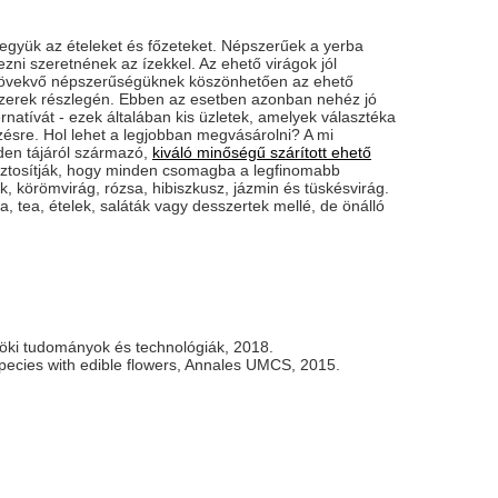
gyük az ételeket és főzeteket. Népszerűek a yerba
zni szeretnének az ízekkel. Az ehető virágok jól
? Növekvő népszerűségüknek köszönhetően az ehető
zerek részlegén. Ebben az esetben azonban nehéz jó
natívát - ezek általában kis üzletek, amelyek választéka
zésre. Hol lehet a legjobban megvásárolni? A mi
den tájáról származó,
kiváló minőségű szárított ehető
 biztosítják, hogy minden csomagba a legfinomabb
 körömvirág, rózsa, hibiszkusz, jázmin és tüskésvirág.
 tea, ételek, saláták vagy desszertek mellé, de önálló
öki tudományok és technológiák, 2018.
pecies with edible flowers, Annales UMCS, 2015.