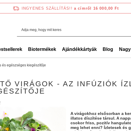
INGYENES SZÁLLÍTÁS!!
a címről 16 000,00 Ft
stsellerek
Biotermékek
Ajándékkártyák
Blog
Nagy
tes és egészséges kiegészítője
TŐ VIRÁGOK - AZ INFÚZIÓK Í
GÉSZÍTŐJE
2
A virágokhoz elsősorban a ker
illatos díszítése társul. A napp
csokor friss, pozitív hangulat
meg lehet enni? Ízletesek és 