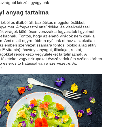
avirágból készült gyógyteák.
yi anyag tartalma
zből és illatból áll. Esztétikus megjelenésükkel,
gyelmet. A fogyasztói attitűdökkel és viselkedéssel
ék virágok különösen vonzzák a fogyasztók figyelmét -
eget kapnak. Fontos, hogy az ehető virágok nem csak a
n. Ami miatt egyre többen nyúlnak ehhez a szokatlan
az emberi szervezet számára fontos, biológiailag aktív
-vitamin), ásványi anyagot, illóolajat, rostot,
ságokkal rendelkező vegyületeket tartalmaznak. A
 főzeteket vagy szirupokat évszázadok óta széles körben
ó és erősítő hatással van a szervezetre. Az
t.