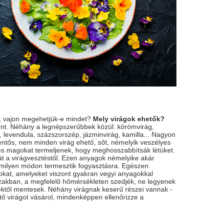
k, vajon megehetjük-e mindet?
Mely virágok ehetők?
ként. Néhány a legnépszerűbbek közül: körömvirág,
, levendula, százszorszép, jázminvirág, kamilla... Nagyon
lentős, nem minden virág ehető, sőt, némelyik veszélyes
és magokat termeljenek, hogy meghosszabbítsák létüket.
t a virágvesztéstől. Ezen anyagok némelyike akár
t milyen módon termesztik fogyasztásra. Egészen
gokat, amelyeket viszont gyakran vegyi anyagokkal
szakban, a megfelelő hőmérsékleten szedjék, ne legyenek
ektől mentesek. Néhány virágnak keserű részei vannak -
ő virágot vásárol, mindenképpen ellenőrizze a