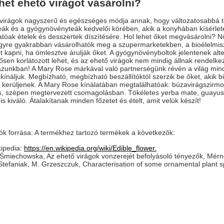
het ehető virágot vásárolni?
virágok nagyszerű és egészséges módja annak, hogy változatosabbá te
eák és a gyógynövényteák kedvelői körében, akik a konyhában kísérlete
tóak ételek és desszertek díszítésére. Hol lehet őket megvásárolni
egyre gyakrabban vásárolhatók meg a szupermarketekben, a bioélelmis
 kapni, ha ömlesztve árulják őket. A gyógynövényboltok jelentenek alter
sen korlátozott lehet, és az ehető virágok nem mindig állnak rendelke
zunkban! A Mary Rose márkával való partnerségünk révén a világ min
kínáljuk. Megbízható, megbízható beszállítóktól szerzik be őket, akik
kerüljenek. A Mary Rose kínálatában megtalálhatóak: búzavirágszirmok,
s, szépen megtervezett csomagolásban. Tökéletes yerba mate, guayusa,
is kiváló. Átalakítanak minden főzetet és ételt, amit velük készít!
ók forrása: A termékhez tartozó termékek a következők:
ipedia:
https://en.wikipedia.org/wiki/Edible_flower.
Śmiechowska, Az ehető virágok vonzerejét befolyásoló tényezők, Mérn
Stefaniak, M. Grzeszczuk, Characterisation of some ornamental plant s