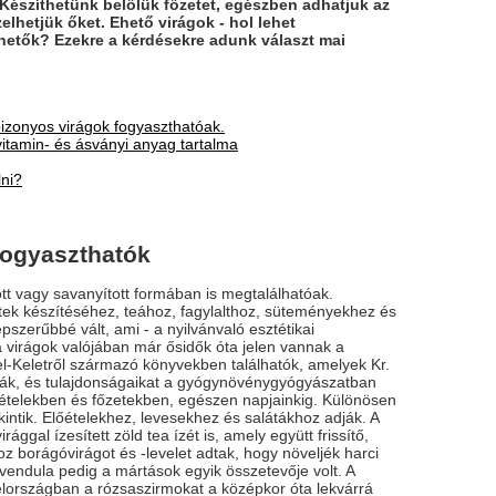
Készíthetünk belőlük főzetet, egészben adhatjuk az
elhetjük őket. Ehető virágok - hol lehet
hetők? Ezekre a kérdésekre adunk választ mai
bizonyos virágok fogyaszthatóak.
vitamin- és ásványi anyag tartalma
lni?
fogyaszthatók
tott vagy savanyított formában is megtalálhatóak.
ertek készítéséhez, teához, fagylalthoz, süteményekhez és
szerűbbé vált, ami - a nyilvánvaló esztétikai
a virágok valójában már ősidők óta jelen vannak a
l-Keletről származó könyvekben találhatók, amelyek Kr.
ták, és tulajdonságaikat a gyógynövénygyógyászatban
ételekben és főzetekben, egészen napjainkig. Különösen
intik. Előételekhez, levesekhez és salátákhoz adják. A
ággal ízesített zöld tea ízét is, amely együtt frissítő,
z borágóvirágot és -levelet adtak, hogy növeljék harci
evendula pedig a mártások egyik összetevője volt. A
lországban a rózsaszirmokat a középkor óta lekvárrá