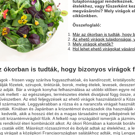
tulajdonsággal rendelkeznek. 
ételekhez, vagy fűszerként kez
megvásárolni? Mely virágok e
cikkünkben.
Összefoglaló:
Már az ókorban is tudták, hogy 
Az ehető virágok tulajdonságai, 
Mely virágok ehetők?
Hol lehet ehető virágokat vásáro
z ókorban is tudták, hogy bizonyos virágok 
ágok - frissen vagy szárítva fogyaszthatóak, és kandírozott, kristályosí
lják főzetek, szirupok, tinktúrák, borok, meleg ételek, levesek, dessz
z adják. Bár a virágok konyhai felhasználása az utóbbi időben egyre nép
k mellett - az egészséges, természetes ételek divatjával függ össze, 
észetben. Az első feljegyzések az ehető virágok használatáról a Köze
l származnak. Leggyakrabban a rózsa és a narancsfa virágait használ
ották. Kínában és Japánban a krizantémot évszázadok óta használják 
 kedvelik, akik a hosszú élet és a magas társadalmi rang jelképének tek
tott krizantémvirágból főzik. A felkelő nap országából ismerjük a jázminvir
 rendkívül éteri kombinációt alkot. Az ókori Rómában a katonák boráho
a csaták előtt. Másrészt rózsaszirmot és ibolyát adtak az ételekhez, a l
g virágait a középkori Franciaországban salátákhoz adták, míg Lengye