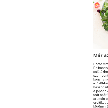
Már a
Ehető vir
Felhaszná
salátákho
szemponto
konyhaműv
e. 140-bő
hasznosít
a japánok
teát szárí
aromás és
erejüket 
körömvirá