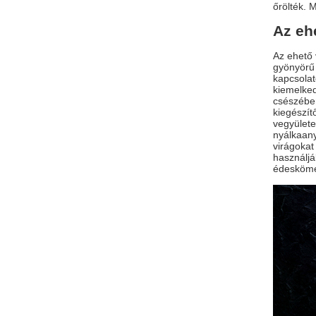
őrölték. 
Az eh
Az ehető 
gyönyörű 
kapcsolat
kiemelked
csészében
kiegészít
vegyülete
nyálkaany
virágokat
használjá
édeskömén