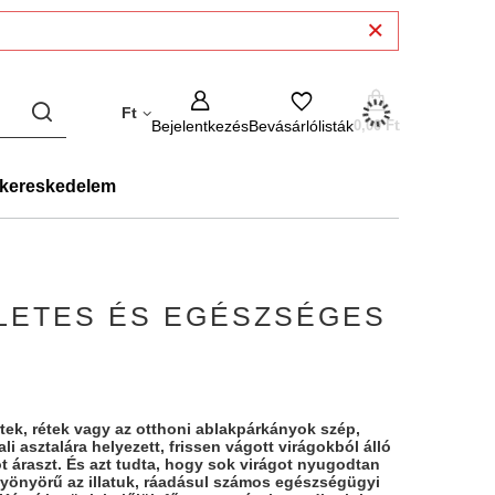
Ft
Bejelentkezés
Bevásárlólisták
0,00 Ft
kereskedelem
ZLETES ÉS EGÉSZSÉGES
tek, rétek vagy az otthoni ablakpárkányok szép,
ali asztalára helyezett, frissen vágott virágokból álló
ot áraszt. És azt tudta, hogy sok virágot nyugodtan
gyönyörű az illatuk, ráadásul számos egészségügyi