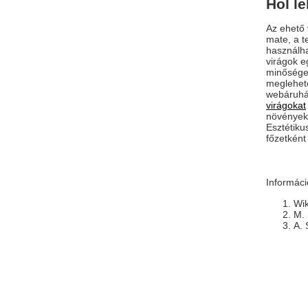
Hol le
Az ehető 
mate, a t
használha
virágok 
minőséget
meglehető
webáruhá
virágokat
növények 
Esztétiku
főzetként 
Informáci
Wik
M. 
A. 