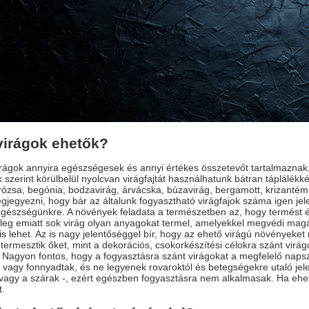
virágok ehetők?
irágok annyira egészségesek és annyi értékes összetevőt tartalmazna
 szerint körülbelül nyolcvan virágfajtát használhatunk bátran táplálék
 rózsa, begónia, bodzavirág, árvácska, búzavirág, bergamott, krizantém
gjegyezni, hogy bár az általunk fogyasztható virágfajok száma igen je
egészségünkre. A növények feladata a természetben az, hogy termést 
leg emiatt sok virág olyan anyagokat termel, amelyekkel megvédi magá
s lehet. Az is nagy jelentőséggel bír, hogy az ehető virágú növényeke
ermesztik őket, mint a dekorációs, csokorkészítési célokra szánt virá
 Nagyon fontos, hogy a fogyasztásra szánt virágokat a megfelelő nap
vagy fonnyadtak, és ne legyenek rovaroktól és betegségekre utaló jel
vagy a szárak -, ezért egészben fogyasztásra nem alkalmasak. Ha ehet
t.