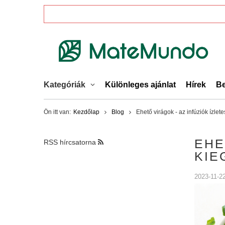
Kategóriák
Különleges ajánlat
Hírek
Be
Ön itt van:
Kezdőlap
Blog
Ehető virágok - az infúziók ízle
EHE
RSS hírcsatorna
KIE
2023-11-2